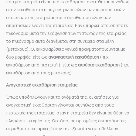
που μία εταιρεία είναι υπό εκκαθάριση, ανατίθεται συνήθως
στον εκκαθαριστή η συγκέντρωση όλων των περιουσιακών
στοιχείων της εταιρείας και η διευθέτηση όλων των
απαιτήσεων έναντι της εταιρείας. Εάν υπάρχει οποιοδήποτε
πλεόνασμα μετά την εξόφληση των πιστωτών της εταιρείας,
το πλεόνασμα αυτό διανέμεται στη συνέχεια στα μέλη
(μετόχους). Οι εκκαθαρίσεις γενικά πραγματοποιούνται με
δύο μορφές, είτε ως
αναγκαστική εκκαθάριση
( π.χ.
εκκαθάριση από πιστωτή ), είτε ως
εκούσια εκκαθάριση
(π.χ.
εκκαθάριση από τους μετόχους).
Αναγκαστική εκκαθάριση εταιρείας
Όπως υποδηλώνουν και τα ονόματά της, οι αιτήσεις για
αναγκαστική εκκαθάριση γίνονται συνήθως από τους
πιστωτές της εταιρείας, όταν η εταιρεία δεν είναι σε θέση να
πληρώσει τα χρέη της. Ωστόσο, σε ορισμένες δικαιοδοσίες,
οι ρυθμιστικές αρχές έχουν την εξουσία να υποβάλλουν