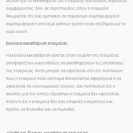
αίτηση για τη εκκαθάριση της εταιρείας για λόγους δημοσίου
συμφέροντος, δηλ. σε περιπτώσεις όπου η εταιρεία
θεωρείται ότι έχει εμπλακεί σε παράνομη συμπεριφορά ή
συμπεριφορά η οποία με κάποιο τρόπο είναι επιζήμια για το
ευρύ κοινό.
Εκούσια εκκαθάριση εταιρείας
Η εκούσια εκκαθάριση γίνεται όταν τα μέλη της εταιρείας
αποφασίζουν οικειοθελώς να εκκαθαρίσουν τις υποθέσεις
της εταιρείας. Αυτό μπορεί να οφείλεται στο ότι πιστεύουν
πως η εταιρεία πολύ σύντομα θα καταστεί αφερέγγυα ή να
οφείλεται σε οικονομικούς λόγους, εάν πιστεύουν ότι ο
σκοπός για τον οποίο ιδρύθηκε η εταιρεία δεν υφίσταται
πλέον ή ότι η εταιρεία δεν έχει επαρκές ενεργητικό και
πρέπει να διαλυθεί και να πωληθεί.
«Ορθή και δίκαια» εκκαθάριση εταιρείας