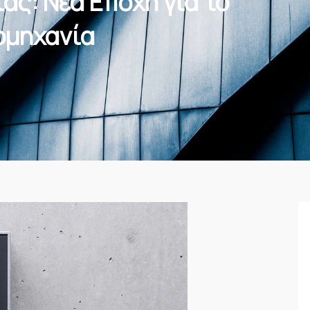
ας: Νέα Εποχή για το
ιομηχανία