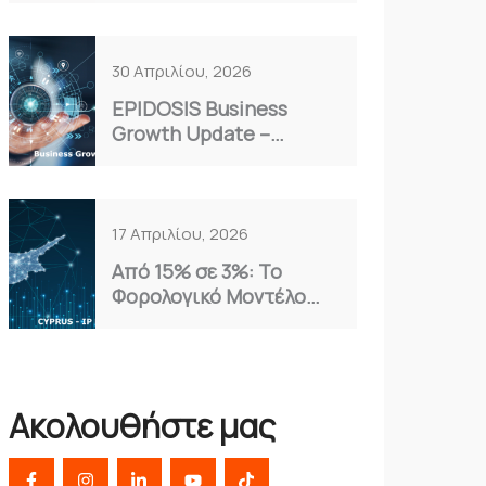
Επιλογή για το 2026
30 Απριλίου, 2026
EPIDOSIS Business
Growth Update –
Απρίλιος 2026
17 Απριλίου, 2026
Από 15% σε 3%: Το
Φορολογικό Μοντέλο
Κύπρου που Αξιοποιούν
οι Έξυπνες
Επιχειρήσεις
Ακολουθήστε μας
F
I
L
Y
T
a
n
i
o
i