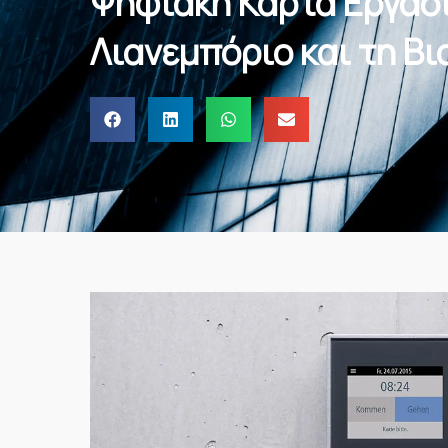
Ψηφιακή Κάρτα Εργασί
Λιανεμπόριο και τη Β