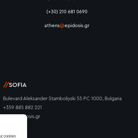
(+30) 210 681 0690
athens
@
epidosis.gr
//
SOFIA
Bulevard Aleksander Stamboliyski 55 PC 1000, Bulgaria
+359 885 882 221
info@epidosis.gr
ς cookies