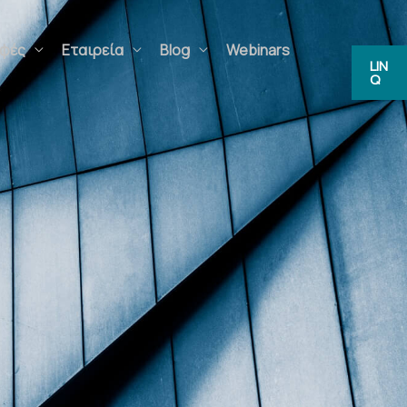
ρφές
Εταιρεία
Blog
Webinars
LIN
Q