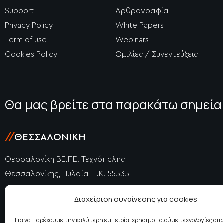
Support
Αρθρογραφία
Privacy Policy
White Papers
Term of use
Webinars
Cookies Policy
Ομιλίες / Συνεντεύξεις
Θα μας βρείτε στα παρακάτω σημεία
//
ΘΕΣΣΑΛΟΝΊΚΗ
Θεσσαλονίκη ΒΕ.ΠΕ. Τεχνόπολης
Θεσσαλονίκης, Πυλαία, Τ.Κ. 55535
+30 2310 477725
Διαχείριση συναίνεσης για cookies
+30 2310 415740
thessaloniki@epidosis.gr
Για να παρέχουμε την καλύτερη εμπειρία, χρησιμοποιούμε τεχνολογίες όπω