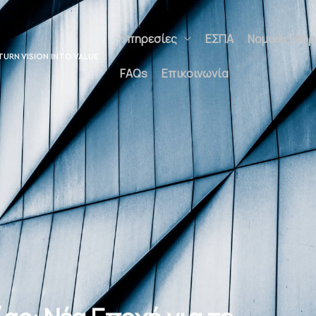
Υπηρεσίες
ΕΣΠΑ
Νομικές Μο
TURN VISION INTO VALUE
FAQs
Επικοινωνία