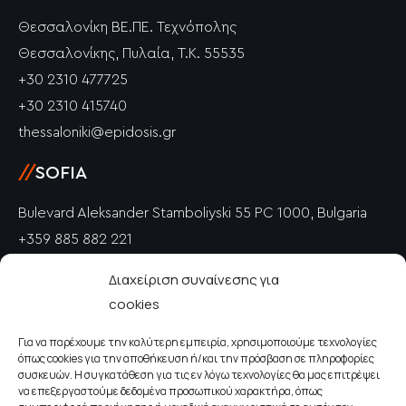
Θεσσαλονίκη ΒΕ.ΠΕ. Τεχνόπολης
Θεσσαλονίκης, Πυλαία, Τ.Κ. 55535
+30 2310 477725
+30 2310 415740
thessaloniki@epidosis.gr
//
SOFIA
Bulevard Aleksander Stamboliyski 55 PC 1000, Bulgaria
+359 885 882 221
info@epidosis.gr
Διαχείριση συναίνεσης για
cookies
//
PETRICH
Για να παρέχουμε την καλύτερη εμπειρία, χρησιμοποιούμε τεχνολογίες
Polkovnik Drangov PC 2850, Bulgaria
όπως cookies για την αποθήκευση ή/και την πρόσβαση σε πληροφορίες
+359 885 882 221
συσκευών. Η συγκατάθεση για τις εν λόγω τεχνολογίες θα μας επιτρέψει
να επεξεργαστούμε δεδομένα προσωπικού χαρακτήρα, όπως
info@epidosis.gr