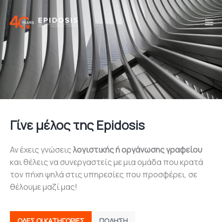
Μετάβαση
στο
περιεχόμενο
Γίνε μέλος της Epidosis
Αν έχεις γνώσεις
λογιστικής ή οργάνωσης γραφείου
και θέλεις να συνεργαστείς με μια ομάδα που κρατά
τον πήχη ψηλά στις υπηρεσίες που προσφέρει, σε
θέλουμε μαζί μας!
ΌΛΕΣ ΟΙ ΚΑΤΗΓΟΡΊΕΣ
ΠΏΛΗΣΗ