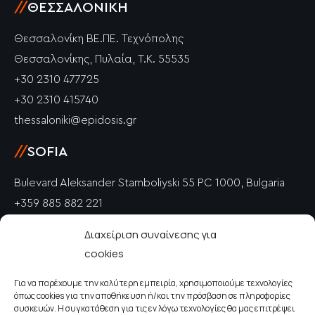
//
ΘΕΣΣΑΛΟΝΊΚΗ
Θεσσαλονίκη ΒΕ.ΠΕ. Τεχνόπολης
Θεσσαλονίκης, Πυλαία, Τ.Κ. 55535
+30 2310 477725
+30 2310 415740
thessaloniki@epidosis.gr
//
SOFIA
Bulevard Aleksander Stamboliyski 55 PC 1000, Bulgaria
+359 885 882 221
info@epidosis.gr
Διαχείριση συναίνεσης για
cookies
//
PETRICH
Για να παρέχουμε την καλύτερη εμπειρία, χρησιμοποιούμε τεχνολογίες
Polkovnik Drangov PC 2850, Bulgaria
όπως cookies για την αποθήκευση ή/και την πρόσβαση σε πληροφορίες
+359 885 882 221
συσκευών. Η συγκατάθεση για τις εν λόγω τεχνολογίες θα μας επιτρέψει