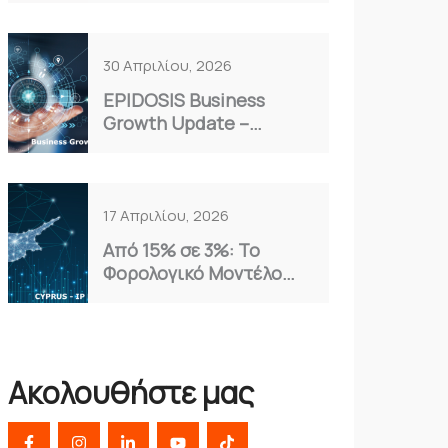
Επιλογή για το 2026
30 Απριλίου, 2026
EPIDOSIS Business
Growth Update –
Απρίλιος 2026
17 Απριλίου, 2026
Από 15% σε 3%: Το
Φορολογικό Μοντέλο
Κύπρου που Αξιοποιούν
οι Έξυπνες
Επιχειρήσεις
Ακολουθήστε μας
F
I
L
Y
T
a
n
i
o
i