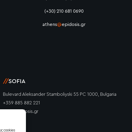
(+30) 210 681 0690
athens
@
epidosis.gr
//
SOFIA
Bulevard Aleksander Stamboliyski 55 PC 1000, Bulgaria
+359 885 882 221
info@epidosis.gr
ς cookies