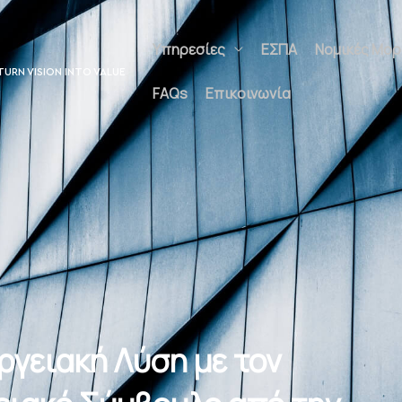
Υπηρεσίες
ΕΣΠΑ
Νομικές Μο
TURN VISION INTO VALUE
FAQs
Επικοινωνία
εργειακή Λύση με τον