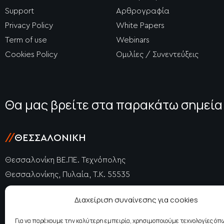
Support
Αρθρογραφία
Privacy Policy
White Papers
Term of use
Webinars
Cookies Policy
Ομιλίες / Συνεντεύξεις
Θα μας βρείτε στα παρακάτω σημεία
//
ΘΕΣΣΑΛΟΝΊΚΗ
Θεσσαλονίκη ΒΕ.ΠΕ. Τεχνόπολης
Θεσσαλονίκης, Πυλαία, Τ.Κ. 55535
+30 2310 477725
Διαχείριση συναίνεσης για cookies
+30 2310 415740
thessaloniki@epidosis.gr
Για να παρέχουμε την καλύτερη εμπειρία, χρησιμοποιούμε τεχνολογίες όπω