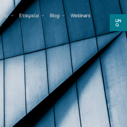
ρφές
Εταιρεία
Blog
Webinars
LIN
Q