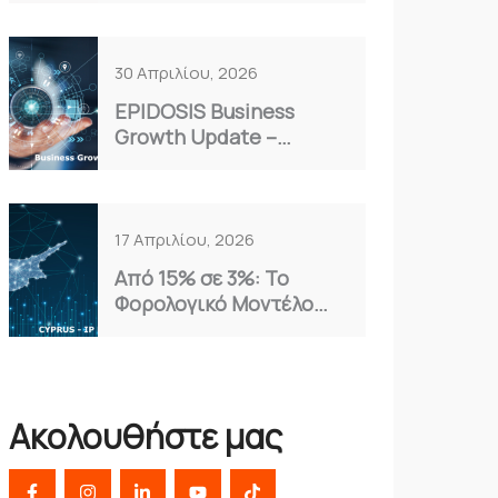
Επιλογή για το 2026
30 Απριλίου, 2026
EPIDOSIS Business
Growth Update –
Απρίλιος 2026
17 Απριλίου, 2026
Από 15% σε 3%: Το
Φορολογικό Μοντέλο
Κύπρου που Αξιοποιούν
οι Έξυπνες
Επιχειρήσεις
Ακολουθήστε μας
F
I
L
Y
T
a
n
i
o
i