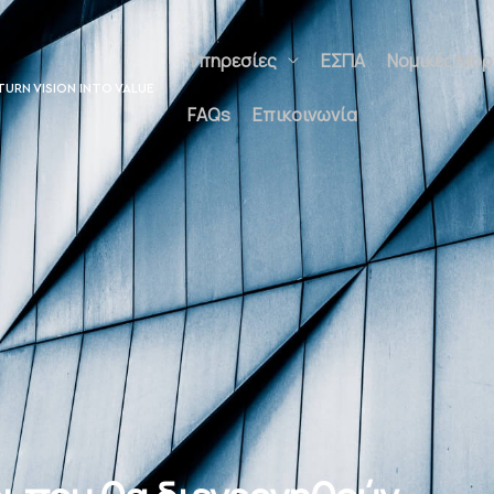
Υπηρεσίες
ΕΣΠΑ
Νομικές Μορφέ
UNLOCK POTENTIAL
Επικοινωνία