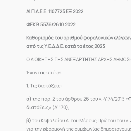
ΔΙ.Π.Α.Ε.Ε. 1107725 ΕΞ 2022
ΦΕΚ Β 5536/26.10.2022
Καθορισμός του αριθμού φορολογικών ελέγχων
από τις Υ.Ε.Δ.Δ.Ε. κατά το έτος 2023
Ο ΔΙΟΙΚΗΤΗΣ ΤΗΣ ΑΝΕΞΑΡΤΗΤΗΣ ΑΡΧΗΣ ΔΗΜΟΣ
Έχοντας υπόψη
1.
Τις διατάξεις:
α)
της παρ. 2 του άρθρου 26 του ν. 4174/2013 «
διατάξεις» (Α’ 170),
β)
του Κεφαλαίου Α’ του Μέρους Πρώτου του ν.
για την εφαρμογή της συμφωνίας δημοσιονομι