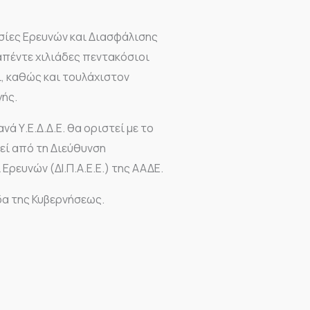
σίες Ερευνών και Διασφάλισης
απέντε χιλιάδες πεντακόσιοι
ι, καθώς και τουλάχιστον
γής.
ά Υ.Ε.Δ.Δ.Ε. θα οριστεί με το
εί από τη Διεύθυνση
ρευνών (ΔΙ.Π.Α.Ε.Ε.) της ΑΑΔΕ.
δα της Κυβερνήσεως.