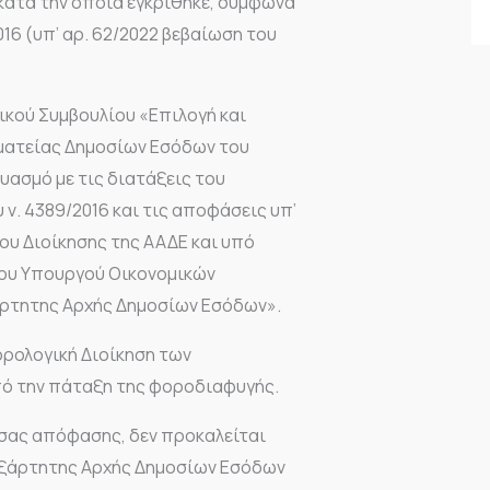
κατά την οποία εγκρίθηκε, σύμφωνα
016 (υπ’ αρ. 62/2022 βεβαίωση του
γικού Συμβουλίου «Επιλογή και
μματείας Δημοσίων Εσόδων του
δυασμό με τις διατάξεις του
 ν. 4389/2016 και τις αποφάσεις υπ’
λίου Διοίκησης της ΑΑΔΕ και υπό
 του Υπουργού Οικονομικών
άρτητης Αρχής Δημοσίων Εσόδων».
ρολογική Διοίκηση των
ό την πάταξη της φοροδιαφυγής.
ύσας απόφασης, δεν προκαλείται
εξάρτητης Αρχής Δημοσίων Εσόδων