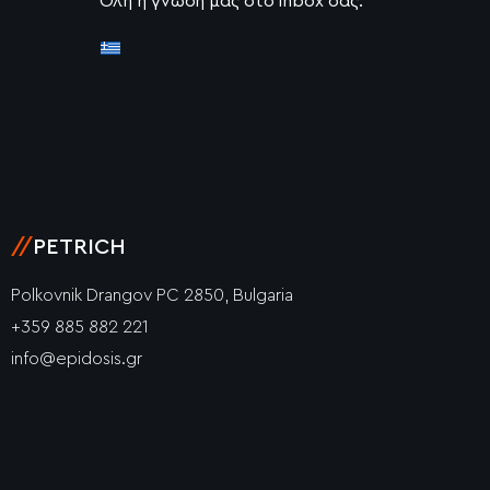
Όλη η γνώση μας στο inbox σας.
//
PETRICH
Polkovnik Drangov PC 2850, Bulgaria
+359 885 882 221
info@epidosis.gr