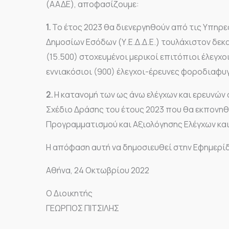
(ΑΑΔΕ), αποφασίζουμε:
1.
Το έτος 2023 θα διενεργηθούν από τις Υπηρε
Δημοσίων Εσόδων (Υ.Ε.Δ.Δ.Ε.) τουλάχιστον δεκ
(15.500) στοχευμένοι μερικοί επιτόπιοι έλεγχο
εννιακόσιοι (900) έλεγχοι-έρευνες φοροδιαφυ
2.
Η κατανομή των ως άνω ελέγχων και ερευνών αν
Σχέδιο Δράσης του έτους 2023 που θα εκπονηθ
Προγραμματισμού και Αξιολόγησης Ελέγχων και Ε
Η απόφαση αυτή να δημοσιευθεί στην Εφημερί
Αθήνα, 24 Οκτωβρίου 2022
Ο Διοικητής
ΓΕΩΡΓΙΟΣ ΠΙΤΣΙΛΗΣ