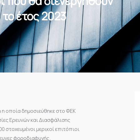
οι που θα διενεργηθούν
ά το έτος 2023
η η οποία δημοσιεύθηκε στο ΦΕΚ
σίες Ερευνών και Διασφάλισης
00 στοχευμένοι μερικοί επιτόπιοι
ρευνες φοροδιαφυγής.