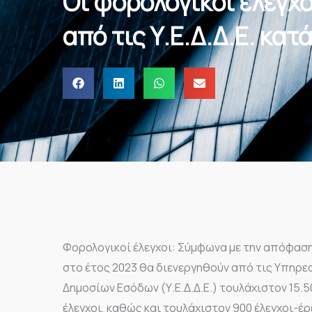
Οι φορολογικοί έλεγχ
από τις Υ.Ε.Δ.Δ.Ε. κατ
Φορολογικοί έλεγχοι: Σύμφωνα με την απόφασ
στο έτος 2023 θα διενεργηθούν από τις Υπηρε
Δημοσίων Εσόδων (Υ.Ε.Δ.Δ.Ε.) τουλάχιστον 15.5
έλεγχοι, καθώς και τουλάχιστον 900 έλεγχοι-έ