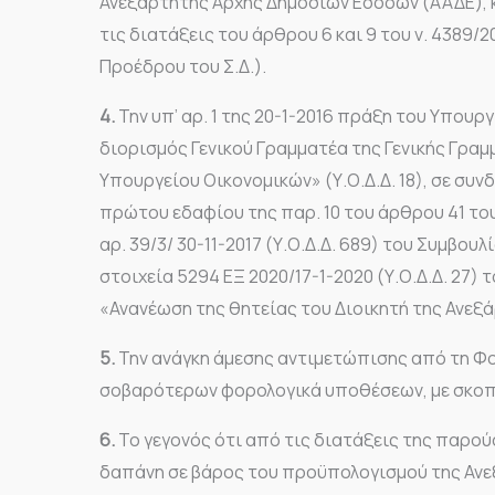
Ανεξάρτητης Αρχής Δημοσίων Εσόδων (ΑΑΔΕ), 
τις διατάξεις του άρθρου 6 και 9 του ν. 4389/2
Προέδρου του Σ.Δ.).
4.
Την υπ’ αρ. 1 της 20-1-2016 πράξη του Υπουρ
διορισμός Γενικού Γραμματέα της Γενικής Γρα
Υπουργείου Οικονομικών» (Υ.Ο.Δ.Δ. 18), σε συν
πρώτου εδαφίου της παρ. 10 του άρθρου 41 του
αρ. 39/3/ 30-11-2017 (Υ.Ο.Δ.Δ. 689) του Συμβου
στοιχεία 5294 ΕΞ 2020/17-1-2020 (Υ.Ο.Δ.Δ. 27)
«Ανανέωση της θητείας του Διοικητή της Ανεξ
5.
Την ανάγκη άμεσης αντιμετώπισης από τη Φο
σοβαρότερων φορολογικά υποθέσεων, με σκοπ
6.
Το γεγονός ότι από τις διατάξεις της παρο
δαπάνη σε βάρος του προϋπολογισμού της Αν