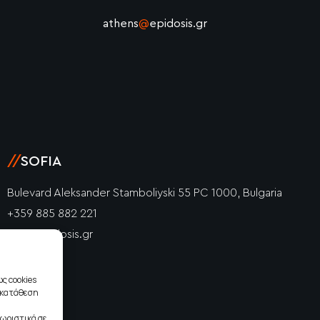
athens
@
epidosis.gr
//
SOFIA
Bulevard Aleksander Stamboliyski 55 PC 1000, Bulgaria
+359 885 882 221
info@epidosis.gr
ς cookies
γκατάθεση
ωριστικά σε