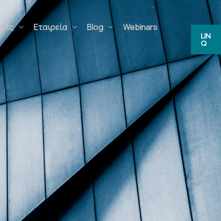
ς
Εταιρεία
Blog
Webinars
FAQs
LIN
Q