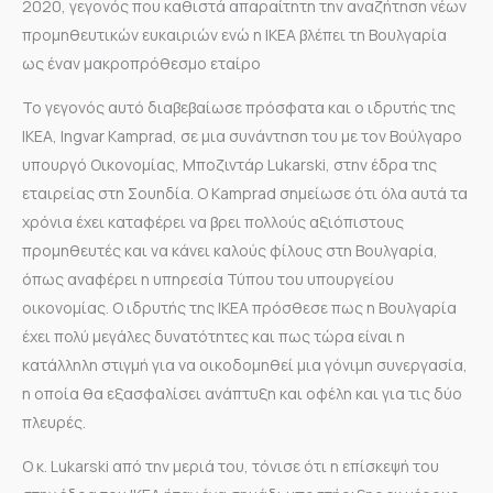
2020, γεγονός που καθιστά απαραίτητη την αναζήτηση νέων
προμηθευτικών ευκαιριών ενώ η ΙΚΕΑ βλέπει τη Βουλγαρία
ως έναν μακροπρόθεσμο εταίρο
Το γεγονός αυτό διαβεβαίωσε πρόσφατα και ο ιδρυτής της
ΙΚΕΑ, Ingvar Kamprad, σε μια συνάντηση του με τον Βούλγαρο
υπουργό Οικονομίας, Μποζιντάρ Lukarski, στην έδρα της
εταιρείας στη Σουηδία. Ο Kamprad σημείωσε ότι όλα αυτά τα
χρόνια έχει καταφέρει να βρει πολλούς αξιόπιστους
προμηθευτές και να κάνει καλούς φίλους στη Βουλγαρία,
όπως αναφέρει η υπηρεσία Τύπου του υπουργείου
οικονομίας. Ο ιδρυτής της IKEA πρόσθεσε πως η Βουλγαρία
έχει πολύ μεγάλες δυνατότητες και πως τώρα είναι η
κατάλληλη στιγμή για να οικοδομηθεί μια γόνιμη συνεργασία,
η οποία θα εξασφαλίσει ανάπτυξη και οφέλη και για τις δύο
πλευρές.
Ο κ. Lukarski από την μεριά του, τόνισε ότι η επίσκεψή του