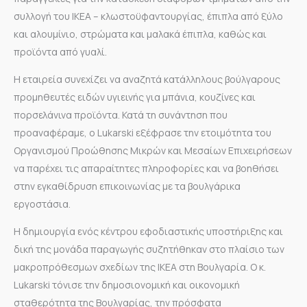
συλλογή του ΙΚΕΑ – κλωστοϋφαντουργίας, έπιπλα από ξύλο
και αλουμίνιο, στρώματα και μαλακά έπιπλα, καθώς και
προϊόντα από γυαλί.
Η εταιρεία συνεχίζει να αναζητά κατάλληλους βούλγαρους
προμηθευτές ειδών υγιεινής για μπάνια, κουζίνες και
πορσελάνινα προϊόντα. Κατά τη συνάντηση που
προαναφέραμε, ο Lukarski εξέφρασε την ετοιμότητα του
Οργανισμού Προώθησης Μικρών και Μεσαίων Επιχειρήσεων
να παρέχει τις απαραίτητες πληροφορίες και να βοηθήσει
στην εγκαθίδρυση επικοινωνίας με τα βουλγάρικα
εργοστάσια.
Η δημιουργία ενός κέντρου εφοδιαστικής υποστήριξης και
δική της μονάδα παραγωγής συζητήθηκαν στο πλαίσιο των
μακροπρόθεσμων σχεδίων της ΙΚΕΑ στη Βουλγαρία. Ο κ.
Lukarski τόνισε την δημοσιονομική και οικονομική
σταθερότητα της Βουλγαρίας, την πρόσφατα