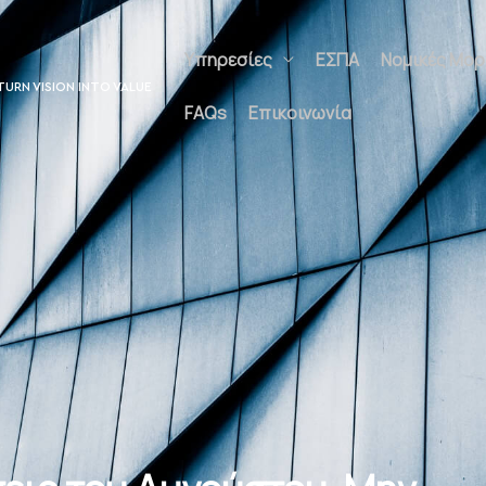
Υπηρεσίες
ΕΣΠΑ
Νομικές Μορφέ
UNLOCK POTENTIAL
Επικοινωνία