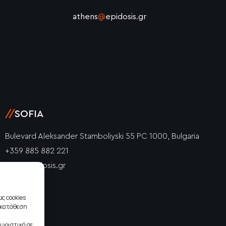
athens
@
epidosis.gr
//
SOFIA
Bulevard Aleksander Stamboliyski 55 PC 1000, Bulgaria
+359 885 882 221
info@epidosis.gr
ς cookies
γκατάθεση
ωριστικά σε