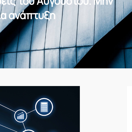
σεις του Αυγούστου. Μην
για ανάπτυξη