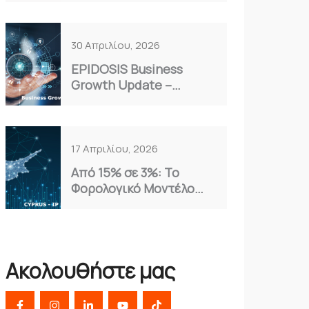
Επιλογή για το 2026
30 Απριλίου, 2026
EPIDOSIS Business
Growth Update –
Απρίλιος 2026
17 Απριλίου, 2026
Από 15% σε 3%: Το
Φορολογικό Μοντέλο
Κύπρου που Αξιοποιούν
οι Έξυπνες
Επιχειρήσεις
Ακολουθήστε μας
F
I
L
Y
T
a
n
i
o
i