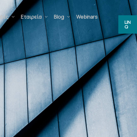
ς
Εταιρεία
Blog
Webinars
FAQs
LIN
Q