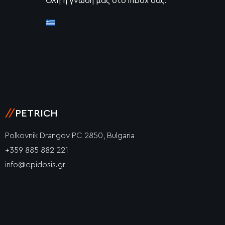
Όλη η γνώση μας στο inbox σας.
//
PETRICH
Polkovnik Drangov PC 2850, Bulgaria
+359 885 882 221
info@epidosis.gr