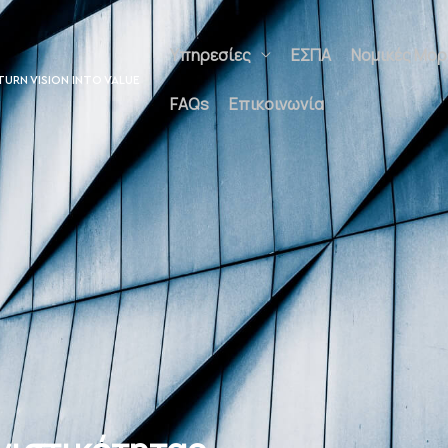
Υπηρεσίες
ΕΣΠΑ
Νομικές Μορφέ
UNLOCK POTENTIAL
Επικοινωνία