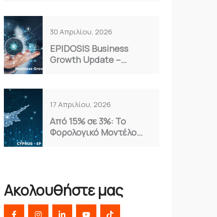
Επιλογή για το 2026
30 Απριλίου, 2026
EPIDOSIS Business
Growth Update –
Απρίλιος 2026
17 Απριλίου, 2026
Από 15% σε 3%: Το
Φορολογικό Μοντέλο
Κύπρου που Αξιοποιούν
οι Έξυπνες
Επιχειρήσεις
Ακολουθήστε μας
F
I
L
Y
T
a
n
i
o
i