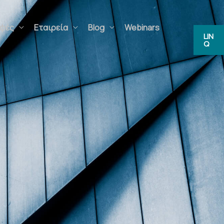
ς
Εταιρεία
Blog
Webinars
FAQs
LIN
Q