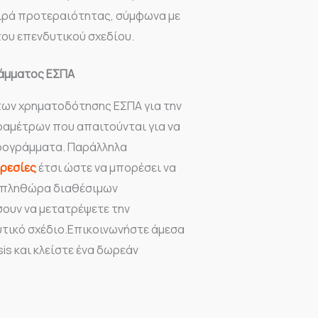
ιρά προτεραιότητας, σύμφωνα με
του επενδυτικού σχεδίου.
ράμματος ΕΣΠΑ
άτων χρηματοδότησης ΕΣΠΑ για την
αραμέτρων που απαιτούνται για να
ρογράμματα. Παράλληλα
ηρεσίες
έτσι ώστε να μπορέσει να
ν πληθώρα διαθέσιμων
ουν να μετατρέψετε την
υτικό σχέδιο.Επικοινωνήστε άμεσα
is και κλείστε ένα δωρεάν