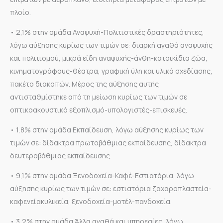
πλοίο.
• 2,1% στην ομάδα Αναψυχή-Πολιτιστικές δραστηριότητες,
λόγω αύξησης κυρίως των τιμών σε: διαρκή αγαθά αναψυχής
και πολιτισμού, μικρά είδη αναψυχής-άνθη-κατοικίδια ζώα,
κινηματογράφους-θέατρα, γραφική ύλη και υλικά σχεδίασης,
πακέτο διακοπών. Μέρος της αύξησης αυτής
αντισταθμίστηκε από τη μείωση κυρίως των τιμών σε
οπτικοακουστικό εξοπλισμό-υπολογιστές-επισκευές.
• 1,8% στην ομάδα Εκπαίδευση, λόγω αύξησης κυρίως των
τιμών σε: δίδακτρα πρωτοβάθμιας εκπαίδευσης, δίδακτρα
δευτεροβάθμιας εκπαίδευσης.
• 9,1% στην ομάδα Ξενοδοχεία-Καφέ-Εστιατόρια, λόγω
αύξησης κυρίως των τιμών σε: εστιατόρια ζαχαροπλαστεία-
καφενείακυλικεία, ξενοδοχεία-μοτέλ-πανδοχεία.
• 3,2% στην ομάδα Άλλα αγαθά και υπηρεσίες, λόγω