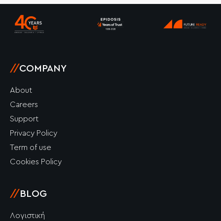
o
g
d
b
k
o
r
i
e
k
a
n
-
m
-
f
i
n
//
COMPANY
About
Careers
Support
Privacy Policy
Term of use
Cookies Policy
//
BLOG
Λογιστική