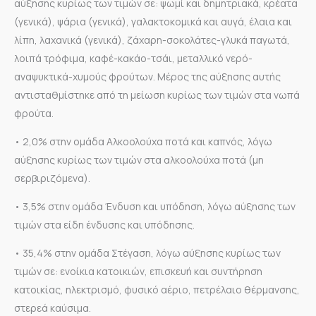
αύξησης κυρίως των τιμών σε: ψωμί και δημητριακά, κρέατα
(γενικά), ψάρια (γενικά), γαλακτοκομικά και αυγά, έλαια και
λίπη, λαχανικά (γενικά), ζάχαρη-σοκολάτες-γλυκά παγωτά,
λοιπά τρόφιμα, καφέ-κακάο-τσάι, μεταλλικό νερό-
αναψυκτικά-χυμούς φρούτων. Μέρος της αύξησης αυτής
αντισταθμίστηκε από τη μείωση κυρίως των τιμών στα νωπά
φρούτα.
• 2,0% στην ομάδα Αλκοολούχα ποτά και καπνός, λόγω
αύξησης κυρίως των τιμών στα αλκοολούχα ποτά (μη
σερβιριζόμενα).
• 3,5% στην ομάδα Ένδυση και υπόδηση, λόγω αύξησης των
τιμών στα είδη ένδυσης και υπόδησης.
• 35,4% στην ομάδα Στέγαση, λόγω αύξησης κυρίως των
τιμών σε: ενοίκια κατοικιών, επισκευή και συντήρηση
κατοικίας, ηλεκτρισμό, φυσικό αέριο, πετρέλαιο θέρμανσης,
στερεά καύσιμα.