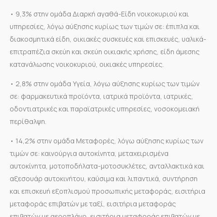
• 9,3% στην ομάδα Διαρκή αγαθά-Είδη νοικοκυριού και
υπηρεσίες, λόγω αύξησης κυρίως των τιμών σε: έπιπλα και
διακοσμητικά είδη, οικιακές συσκευές και επισκευές, υαλικά-
επιτραπέζια σκεύη και σκεύη οικιακής χρήσης, είδη άμεσης
κατανάλωσης νοικοκυριού, οικιακές υπηρεσίες.
• 2,8% στην ομάδα Υγεία, λόγω αύξησης κυρίως των τιμών
σε: φαρμακευτικά προϊόντα, ιατρικά προϊόντα, ιατρικές,
οδοντιατρικές και παραϊατρικές υπηρεσίες, νοσοκομειακή
περίθαλψη.
• 14,2% στην ομάδα Μεταφορές, λόγω αύξησης κυρίως των
τιμών σε: καινούργια αυτοκίνητα, μεταχειρισμένα
αυτοκίνητα, μοτοποδήλατα-μοτοσυκλέτες, ανταλλακτικά και
αξεσουάρ αυτοκινήτου, καύσιμα και λιπαντικά, συντήρηση
και επισκευή εξοπλισμού προσωπικής μεταφοράς, εισιτήρια
μεταφοράς επιβατών με ταξί, εισιτήρια μεταφοράς
επιβατών με αεροπλάνο, εισιτήρια μεταφοράς επιβατών με