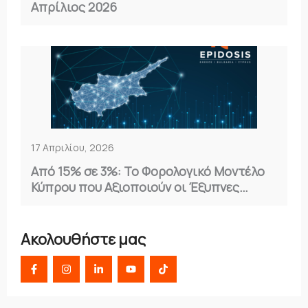
Απρίλιος 2026
17 Απριλίου, 2026
Από 15% σε 3%: Το Φορολογικό Μοντέλο
Κύπρου που Αξιοποιούν οι Έξυπνες
Επιχειρήσεις
Ακολουθήστε μας
F
I
L
Y
T
a
n
i
o
i
c
s
n
u
k
e
t
k
t
t
b
a
e
u
o