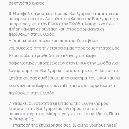
σε επιτόπιο έλεγχο.
6. Η ασφάλιση μου, εάν ιδρύσω Βουλγαρική εταιρία, είναι
υποχρεωτικά στον Ασφαλιστικό Φορέα της Βουλγαρίας ή
μπορεί να γίνει στον ΕΦΚΑ στην Ελλάδα; Μπορώ να έχω
πλήρη κάλυψη σε σύνταξη και ιατροφαρμακευτική
περίθαλψη στην Ελλάδα;
Η διαδικασία υπάρχει και υποστηρίζεται βάσει
νομοθεσίας απο την εταιρεία μας προς τους πελάτες μας.
Έχουμε όλο το μισθοδοτικό πλάνο για κάλυψη
ασφαλιστικών υποχρεώσεων στον ΕΦΚΑ στην Ελλάδα για
λογαριασμό της Βουλγαρικής σας εταιρείας. Απλά μας το
ζητάτε και σας συνδέουμε με το σύστημα του ΕΦΚΑ και θα
έχετε πλήρη κάλυψη σε σύνταξη και ιατροφαρμακευτική
περίθαλψη στην Ελλάδα.
7. Υπάρχει δυνατότητα επέκτασης της Ελληνικής μου
εταιρίας στην Βουλγαρία με την ιδρυση κάποιου
υποκαταστήματος; Μπορεί να γίνει και το αντίθετο; Ποιες
οι διαφορές;
Η επέκτασή της επιχείρησης σας (Expand your business)