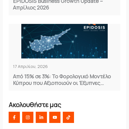
EPIDOSIS Business Growth Update –
Απρίλιος 2026
17 Απριλίου, 2026
Από 15% σε 3%: Το Φορολογικό Μοντέλο
Κύπρου που Αξιοποιούν οι Έξυπνες
Επιχειρήσεις
Ακολουθήστε μας
F
I
L
Y
T
a
n
i
o
i
c
s
n
u
k
e
t
k
t
t