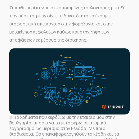
Σε κάθε περίπτωση ο ενοποιημένος ισολογισμός μεταξύ
των δύο εταιριών δίνει τη δυνατότητα να έχουμε
διαφορετική απεικόνιση στην φορολογία και στην
μετακίνηση κεφαλαίων καθώς και στην λήψη των
αποφάσεων εκ μέρους της διοίκησης.
8. Τα χρήματα που κερδίζω με την εταιρία μου στην
Βουλγαρία, μπορώ να τα μεταφέρω σε ατομικό
λογαριασμό ως μέρισμα στην Ελλάδα; Με ποια
διαδικασία; Θα επαναφορολογηθούν τα κέρδη και τα