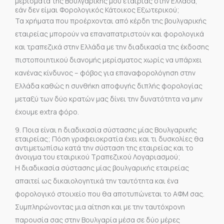
μερίσματα της Βουλγαρικής μου εταιρίας στην Ελλάδα,
εάν δεν είμαι Φορολογικός Κάτοικος Εξωτερικού;
Τα χρήματα που προέρχονται από κέρδη της βουλγαρικής
εταιρείας μπορούν να επαναπατριστούν και φορολογικά
και τραπεζικά στην Ελλάδα με την διαδικασία της έκδοσης
πιστοποιητικού διανομής μερίσματος χωρίς να υπάρχει
κανένας κίνδυνος – φόβος για επαναφορολόγηση στην
Ελλάδα καθώς η συνθήκη αποφυγής διπλής φορολογίας
μεταξύ των δύο κρατών μας δίνει την δυνατότητα να μην
έχουμε extra φόρο.
9. Ποια είναι η διαδικασία σύστασης μίας Βουλγαρικής
εταιρείας; Πόση γραφειοκρατία έχει και τι δυσκολίες θα
αντιμετωπίσω κατά την σύσταση της εταιρείας και το
άνοιγμα του εταιρικού Τραπεζικού Λογαριασμού;
Η διαδικασία σύστασης μίας βουλγαρικής εταιρείας
απαιτεί ως δικαιολογητικά την ταυτότητα και ένα
φορολογικό στοιχείο που θα αποτυπώνεται το ΑΦΜ σας.
Συμπληρώνοντας μια αίτηση και με την ταυτόχρονη
παρουσία σας στην Βουλγαρία μέσα σε δύο μέρες