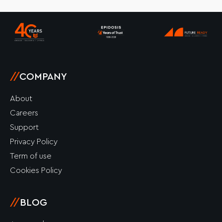
b
a
e
u
o
o
g
d
b
k
o
r
i
e
k
a
n
-
m
-
f
i
n
//
COMPANY
About
Careers
Support
Privacy Policy
Term of use
Cookies Policy
//
BLOG