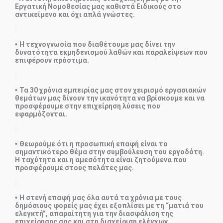
Εργατική Νομοθεσίας μας καθιστά Ειδικούς στο
αντικείμενο και όχι απλά γνώστες.
•
Η τεχνογνωσία που διαθέτουμε μας δίνει την
δυνατότητα εκμηδενισμού λαθών και παραλείψεων που
επιφέρουν πρόστιμα.
•
Τα 30 χρόνια εμπειρίας μας στον χειρισμό εργασιακών
θεμάτων μας δίνουν την ικανότητα να βρίσκουμε και να
προσφέρουμε στην επιχείρηση λύσεις που
εφαρμόζονται.
•
Θεωρούμε ότι η προσωπική επαφή είναι το
σημαντικότερο θέμα στην συμβούλευση του εργοδότη.
Η ταχύτητα και η αμεσότητα είναι ζητούμενα που
προσφέρουμε στους πελάτες μας.
•
Η στενή επαφή μας όλα αυτά τα χρόνια με τους
δημόσιους φορείς μας έχει εξοπλίσει με τη “ματιά του
ελεγκτή”, απαραίτητη για την διασφάλιση της
επιχείρησης σας και στη διαχείριση ελέγχων.