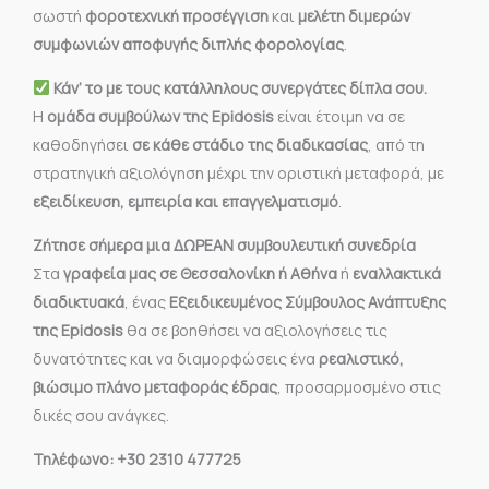
σωστή
φοροτεχνική προσέγγιση
και
μελέτη διμερών
συμφωνιών αποφυγής διπλής φορολογίας
.
Κάν’ το με τους κατάλληλους συνεργάτες δίπλα σου.
Η
ομάδα συμβούλων της Epidosis
είναι έτοιμη να σε
καθοδηγήσει
σε κάθε στάδιο της διαδικασίας
, από τη
στρατηγική αξιολόγηση μέχρι την οριστική μεταφορά, με
εξειδίκευση, εμπειρία και επαγγελματισμό
.
Ζήτησε σήμερα μια ΔΩΡΕΑΝ συμβουλευτική συνεδρία
Στα
γραφεία μας σε Θεσσαλονίκη ή Αθήνα
ή
εναλλακτικά
διαδικτυακά
, ένας
Εξειδικευμένος Σύμβουλος Ανάπτυξης
της Epidosis
θα σε βοηθήσει να αξιολογήσεις τις
δυνατότητες και να διαμορφώσεις ένα
ρεαλιστικό,
βιώσιμο πλάνο μεταφοράς έδρας
, προσαρμοσμένο στις
δικές σου ανάγκες.
Τηλέφωνο: +30 2310 477725