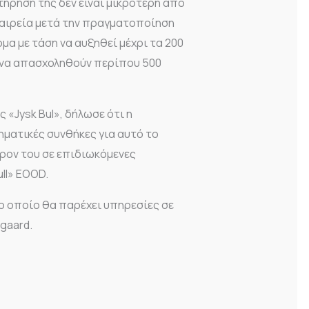
ήρησή της δεν είναι μικρότερη από
ταιρεία μετά την πραγματοποίηση
ομα με τάση να αυξηθεί μέχρι τα 200
ι να απασχοληθούν περίπου 500
ης «Jysk Bul», δήλωσε ότι η
ηματικές συνθήκες για αυτό το
ρον του σε επιδιωκόμενες
ll» EOOD.
το οποίο θα παρέχει υπηρεσίες σε
gaard.