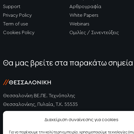
Support
Αρθρογραφία
Privacy Policy
White Papers
Term of use
Webinars
Cookies Policy
Ομιλίες / Συνεντεύξεις
Θα μας βρείτε στα παρακάτω σημεία
//
ΘΕΣΣΑΛΟΝΊΚΗ
Θεσσαλονίκη ΒΕ.ΠΕ. Τεχνόπολης
Θεσσαλονίκης, Πυλαία, Τ.Κ. 55535
+30 2310 477725
Διαχείριση συναίνεσης για cookies
+30 2310 415740
thessaloniki@epidosis.gr
Για να παρέχουμε την καλύτερη εμπειρία, χρησιμοποιούμε τεχνολογίες όπω