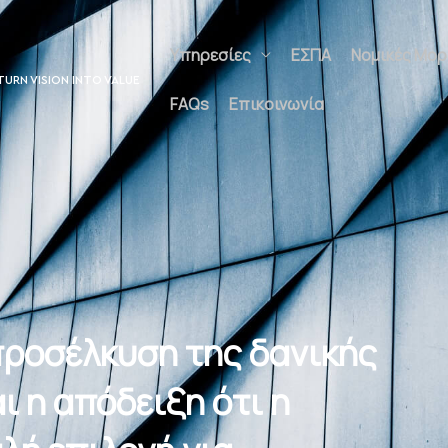
Υπηρεσίες
ΕΣΠΑ
Νομικές Μο
TURN VISION INTO VALUE
FAQs
Επικοινωνία
 προσέλκυση της δανικής
αι η απόδειξη ότι η