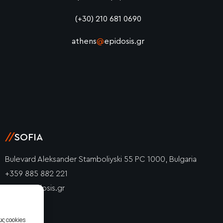
(+30) 210 681 0690
athens
@
epidosis.gr
//
SOFIA
Bulevard Aleksander Stamboliyski 55 PC 1000, Bulgaria
+359 885 882 221
info@epidosis.gr
ς cookies