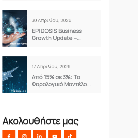
Επιλογή για το 2026
30 Απριλίου, 2026
EPIDOSIS Business
Growth Update –
Απρίλιος 2026
17 Απριλίου, 2026
Από 15% σε 3%: Το
Φορολογικό Μοντέλο
Κύπρου που Αξιοποιούν
οι Έξυπνες
Επιχειρήσεις
Ακολουθήστε μας
F
I
L
Y
T
a
n
i
o
i