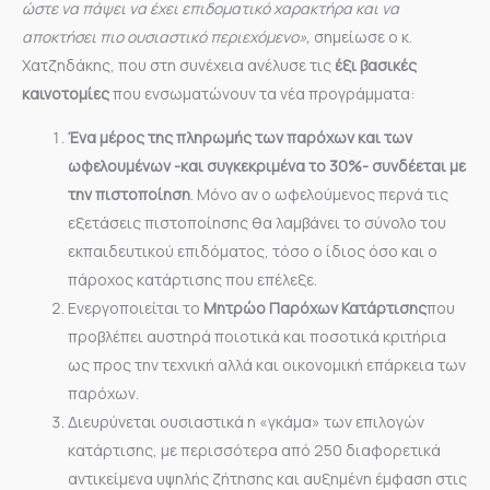
ώστε να πάψει να έχει επιδοματικό χαρακτήρα και να
αποκτήσει πιο ουσιαστικό περιεχόμενο»,
σημείωσε ο κ.
Χατζηδάκης, που στη συνέχεια ανέλυσε τις
έξι βασικές
καινοτομίες
που ενσωματώνουν τα νέα προγράμματα:
Ένα μέρος της πληρωμής των παρόχων και των
ωφελουμένων -και συγκεκριμένα το 30%- συνδέεται με
την πιστοποίηση
. Μόνο αν ο ωφελούμενος περνά τις
εξετάσεις πιστοποίησης θα λαμβάνει το σύνολο του
εκπαιδευτικού επιδόματος, τόσο ο ίδιος όσο και ο
πάροχος κατάρτισης που επέλεξε.
Ενεργοποιείται το
Μητρώο Παρόχων Κατάρτισης
που
προβλέπει αυστηρά ποιοτικά και ποσοτικά κριτήρια
ως προς την τεχνική αλλά και οικονομική επάρκεια των
παρόχων.
Διευρύνεται ουσιαστικά η «γκάμα» των επιλογών
κατάρτισης, με περισσότερα από 250 διαφορετικά
αντικείμενα υψηλής ζήτησης και αυξημένη έμφαση στις