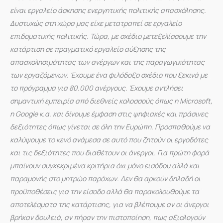
είναι εργαλείο άσκησης ενεργητικής πολιτικής απασχόλησης.
Δυστυχώς στη χώρα μας είχε μετατραπεί σε εργαλείο
επιδοματικής πολιτικής. Τώρα, με σχέδιο μετεξελίσσουμε την
κατάρτιση σε πραγματικό εργαλείο αύξησης της
απασχολησιμότητας των ανέργων και της παραγωγικότητας
των εργαζόμενων. Έχουμε ένα φιλόδοξο σχέδιο που ξεκινά με
το πρόγραμμα για 80.000 ανέργους. Έχουμε αντλήσει
σημαντική εμπειρία από διεθνείς κολοσσούς όπως η Microsoft,
η Google κ.α. και δίνουμε έμφαση στις ψηφιακές και πράσινες
δεξιότητες όπως γίνεται σε όλη την Ευρώπη. Προσπαθούμε να
καλύψουμε το κενό ανάμεσα σε αυτό που ζητούν οι εργοδότες
και τις δεξιότητες που διαθέτουν οι άνεργοι. Για πρώτη φορά
μπαίνουν συγκεκριμένα κριτήρια όχι μόνο εισόδου αλλά και
παραμονής στο μητρώο παρόχων. Δεν θα αρκούν δηλαδή οι
προϋποθέσεις για την είσοδο αλλά θα παρακολουθούμε τα
αποτελέσματα της κατάρτισης, για να βλέπουμε αν οι άνεργοι
βρήκαν δουλειά, αν πήραν την πιστοποίηση, πως αξιολογούν