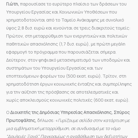
Γιώτη,
παρουσίασε το ευρύτερο πλαίσιο των δράσεων του
Υπουργείου Εργασίας και Κοινωνικών Υποθέσεων που
χρηματοδοτούνται από το Ταμείο Ανάκαμψης με συνολικό
ύψος 2,8 δισ. ευρώ και κινούνται σε τρεις διακριτούς τομείς:
Πρώτον, στη μεταρρύθμιση των ενεργητικών και πολιτικών
παθητικών απασχόλησης (1,7 δισ. ευρώ), με πρώτη μεγάλη
εφαρμογή το πρόγραμμα που παρουσιάζεται σήμερα.
Δεύτερον, στον ψηφιακό μετασχηματισμό των υποδομών και
συστημάτων του Υπουργείου Εργασίας και των
εποπτευόμενων φορέων του (500 εκατ. ευρώ). Τρίτον, στη
χρηματοδότηση έργων κοινωνικής ένταξης και συμπερίληψης
για την αύξηση της πρόσβασης σε αποτελεσματικές και
χωρίς αποκλεισμούς κοινωνικές πολιτικές (600 εκατ. ευρώ).
Ο
Διοικητής της Δημόσιας Υπηρεσίας Απασχόλησης, Σπύρος
Πρωτοψάλτης,
δήλωσε: «
Γυρίζουμε σελίδα στην κατάρτιση με
μια εμβληματική μεταρρύθμιση, σε συνδυασμό με το νόμο
“Δουλειές Ξανά”. Παγκοσμίως η αναβάθμιση των δεξιοτήτων