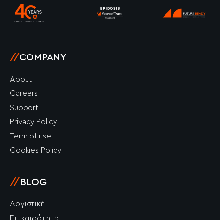
k
a
n
-
m
-
f
i
n
//
COMPANY
About
Careers
Support
Privacy Policy
Term of use
Cookies Policy
//
BLOG
Λογιστική
Επικαιρότητα