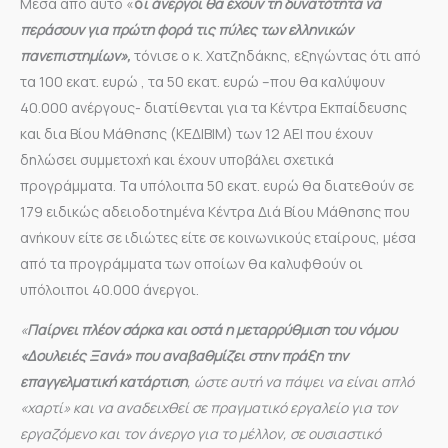
Μέσα από αυτό «
ο
ι άνεργοι θα έχουν τη δυνατότητα να
περάσουν για πρώτη φορά τις πύλες των ελληνικών
πανεπιστημίων»,
τόνισε ο κ. Χατζηδάκης, εξηγώντας ότι από
τα 100 εκατ. ευρώ , τα 50 εκατ. ευρώ –που θα καλύψουν
40.000 ανέργους- διατίθενται για τα Κέντρα Εκπαίδευσης
και δια Βίου Μάθησης (ΚΕΔΙΒΙΜ) των 12 ΑΕΙ που έχουν
δηλώσει συμμετοχή και έχουν υποβάλει σχετικά
προγράμματα. Τα υπόλοιπα 50 εκατ. ευρώ θα διατεθούν σε
179 ειδικώς αδειοδοτημένα Κέντρα Διά Βίου Μάθησης που
ανήκουν είτε σε ιδιώτες είτε σε κοινωνικούς εταίρους, μέσα
από τα προγράμματα των οποίων θα καλυφθούν οι
υπόλοιποι 40.000 άνεργοι.
«
Παίρνει πλέον σάρκα και οστά η μεταρρύθμιση του νόμου
«Δουλειές Ξανά» που αναβαθμίζει στην πράξη την
επαγγελματική κατάρτιση
, ώστε αυτή να πάψει να είναι απλό
«χαρτί» και να αναδειχθεί σε πραγματικό εργαλείο για τον
εργαζόμενο και τον άνεργο για το μέλλον, σε ουσιαστικό