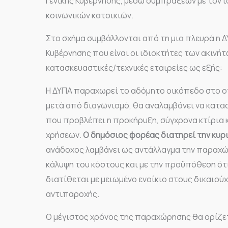
Γενικής Κυβέρνησης, μέσω συμπράξεων με τον ι
κοινωνικών κατοικιών.
Στο σχήμα συμβάλλονται από τη μια πλευρά η Δ
Κυβέρνησης που είναι οι ιδιοκτήτες των ακινήτ
κατασκευαστικές/τεχνικές εταιρείες ως εξής:
Η ΔΥΠΑ παραχωρεί το αδόμητο οικόπεδο στο ο
μετά από διαγωνισμό, θα αναλαμβάνει να κατα
που προβλέπει η προκήρυξη, σύγχρονα κτίρια 
χρήσεων.
Ο δημόσιος φορέας διατηρεί την κυρ
ανάδοχος λαμβάνει ως αντάλλαγμα την παραχώρ
κάλυψη του κόστους και με την προϋπόθεση ότ
διατίθεται με μειωμένο ενοίκιο στους δικαιο
αντιπαροχής.
Ο μέγιστος χρόνος της παραχώρησης θα ορίζετ