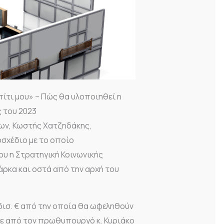
ίτι μου» – Πώς θα υλοποιηθεί η
 του 2023
ων, Κωστής Χατζηδάκης,
σχέδιο με το οποίο
υ η Στρατηγική Κοινωνικής
άρκα και οστά από την αρχή του
δισ. € από την οποία θα ωφεληθούν
κε από τον πρωθυπουργό κ. Κυριάκο