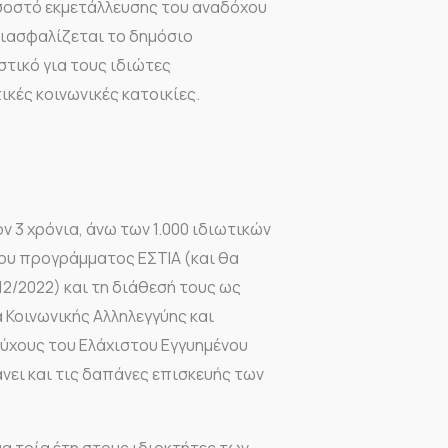
σοστό εκμετάλλευσης του αναδόχου
 διασφαλίζεται το δημόσιο
στικό για τους ιδιώτες
κές κοινωνικές κατοικίες.
 3 χρόνια, άνω των 1.000 ιδιωτικών
ου προγράμματος ΕΣΤΙΑ (και θα
2/2022) και τη διάθεσή τους ως
α Κοινωνικής Αλληλεγγύης και
ούχους του Ελάχιστου Εγγυημένου
νει και τις δαπάνες επισκευής των
α τρία έτη στους ιδιοκτήτες των