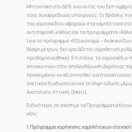
Μητσοτάκη στη ΔΕΘ, ενώ εντός του Σεπτεμβρί
τους συναρμόδιους υπουργούς. Οι δράσεις που 
του νομοσχεδίου αφορούν στα χαμηλότοκα στεγ
αντιπαροχή, καθώς και τα προγράμματα «Κάλυψ
(για το πρόγραμμα «Εξοικονομώ – Ανακαινίζω»
δέσμη μέτρων, δεν χρειάζεται νομοθετική ρύθμ
προδημοσιεύθηκε). Επιπλέον, το νομοσχέδιο π
αποσκοπούν στην απελευθέρωση Δημόσιας πε
προκειμένου να αξιοποιηθεί για στεγαστικούς
σχετικών διαδικασιών και τη λήψη ειδικής μέρ
Ανατολικής Αττικής (Μάτι).
Ειδικότερα, σε σχέση με τα Προγράμματα Κοιν
εξής:
1. Πρόγραμμα χορήγησης χαμηλότοκων στεγαστ