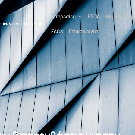
Υπηρεσίες
ΕΣΠΑ
Νομικές Μορφέ
UNLOCK POTENTIAL
Επικοινωνία