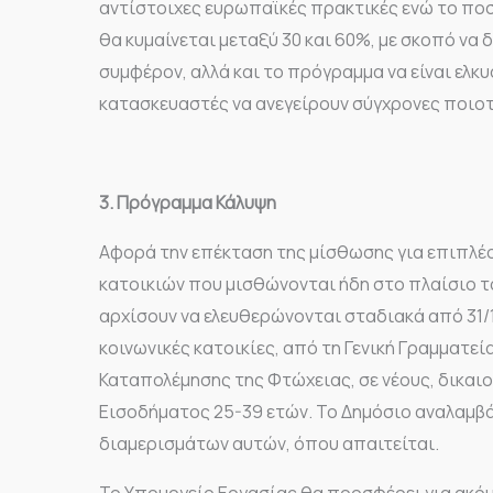
αντίστοιχες ευρωπαϊκές πρακτικές ενώ το πο
θα κυμαίνεται μεταξύ 30 και 60%, με σκοπό να
συμφέρον, αλλά και το πρόγραμμα να είναι ελκυ
κατασκευαστές να ανεγείρουν σύγχρονες ποιοτι
3. Πρόγραμμα Κάλυψη
Αφορά την επέκταση της μίσθωσης για επιπλέον
κατοικιών που μισθώνονται ήδη στο πλαίσιο τ
αρχίσουν να ελευθερώνονται σταδιακά από 31/1
κοινωνικές κατοικίες, από τη Γενική Γραμματεί
Καταπολέμησης της Φτώχειας, σε νέους, δικαι
Εισοδήματος 25-39 ετών. Το Δημόσιο αναλαμβά
διαμερισμάτων αυτών, όπου απαιτείται.
Το Υπουργείο Εργασίας θα προσφέρει για ακόμ