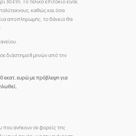
ρι 30 έτη. Το τελικό επιτόκιο είναι
ι πολύτεκνους, καθώς και όσα
εια αποπληρωμής, το δάνειο θα
:
δανείου.
 σε διάστημα 8 μηνών από την
 εκατ. ευρώ με πρόβλεψη για
ηλωθεί.
 που ανήκουν σε φορείς της