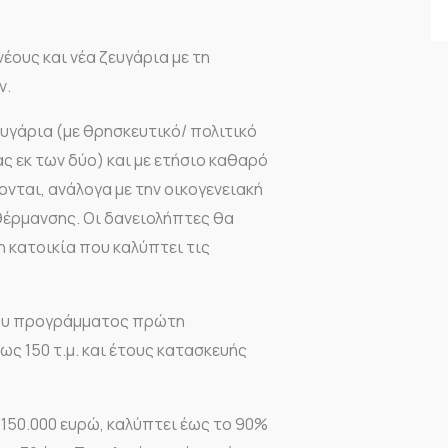
ους και νέα ζευγάρια με τη
ν.
υγάρια (με θρησκευτικό/ πολιτικό
ς εκ των δύο) και με ετήσιο καθαρό
νται, ανάλογα με την οικογενειακή
θέρμανσης. Οι δανειολήπτες θα
η κατοικία που καλύπτει τις
του προγράμματος πρώτη
έως 150 τ.μ. και έτους κατασκευής
 150.000 ευρώ, καλύπτει έως το 90%