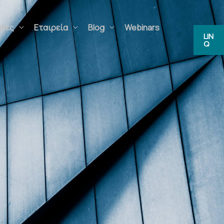
ς
Εταιρεία
Blog
Webinars
FAQs
LIN
Q