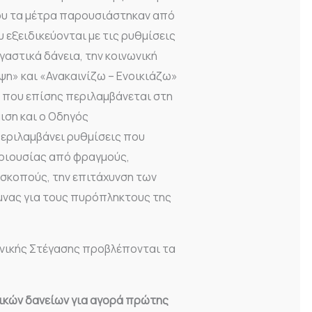
ου τα μέτρα παρουσιάστηκαν από
εξειδικεύονται με τις ρυθμίσεις
αστικά δάνεια, την κοινωνική
η» και «Ανακαινίζω – Ενοικιάζω»
 που επίσης περιλαμβάνεται στη
ιση και ο Οδηγός
εριλαμβάνει ρυθμίσεις που
ριουσίας από φραγμούς,
 σκοπούς, την επιτάχυνση των
ιμνας για τους πυρόπληκτους της
ωνικής Στέγασης προβλέπονται τα
ικών δανείων για αγορά πρώτης