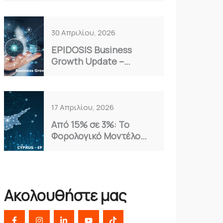
Επιλογή για το 2026
30 Απριλίου, 2026
EPIDOSIS Business
Growth Update –
Απρίλιος 2026
17 Απριλίου, 2026
Από 15% σε 3%: Το
Φορολογικό Μοντέλο
Κύπρου που Αξιοποιούν
οι Έξυπνες
Επιχειρήσεις
Ακολουθήστε μας
F
I
L
Y
T
a
n
i
o
i