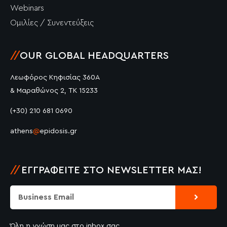
Webinars
Ομιλίες / Συνεντεύξεις
//
OUR GLOBAL HEADQUARTERS
Λεωφόρος Κηφισίας 360Α
& Μαραθώνος 2, ΤΚ 15233
(+30) 210 681 0690
athens
@
epidosis.gr
//
ΕΓΓΡΑΦΕΊΤΕ ΣΤΟ NEWSLETTER ΜΑΣ!
Submit
Email
Όλη η γνώση μας στο inbox σας.