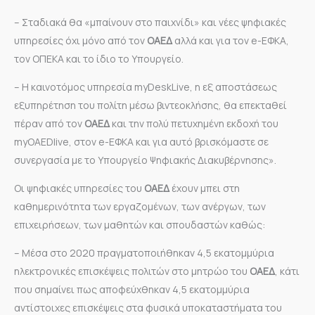
– Σταδιακά θα «μπαίνουν στο παιχνίδι» και νέες ψηφιακές
υπηρεσίες όχι μόνο από τον
ΟΑΕΔ
αλλά και για τον e-ΕΦΚΑ,
τον ΟΠΕΚΑ και το ίδιο το Υπουργείο.
– Η καινοτόμος υπηρεσία myDeskLive, η εξ αποστάσεως
εξυπηρέτηση του πολίτη μέσω βιντεοκλήσης, θα επεκταθεί
πέραν από τον
ΟΑΕΔ
και την πολύ πετυχημένη εκδοχή του
myOAEDlive, στον e-ΕΦΚΑ και για αυτό βρισκόμαστε σε
συνεργασία με το Υπουργείο Ψηφιακής Διακυβέρνησης».
Οι ψηφιακές υπηρεσίες του
ΟΑΕΔ
έχουν μπει στη
καθημερινότητα των εργαζομένων, των ανέργων, των
επιχειρήσεων, των μαθητών και σπουδαστών καθώς:
– Μέσα στο 2020 πραγματοποιήθηκαν 4,5 εκατομμύρια
ηλεκτρονικές επισκέψεις πολιτών στο μητρώο του
ΟΑΕΔ
, κάτι
που σημαίνει πως αποφεύχθηκαν 4,5 εκατομμύρια
αντίστοιχες επισκέψεις στα φυσικά υποκαταστήματα του