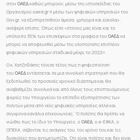
στον
ΟΑΕΔ
καθώς μπορούν, μέσω της ιστοσελίδας του
Οργανισμού oaed.gr ή μέσω των ψηφιακών υπηρεσιών του
Gov.gr, να εξυπηρετηθούν άμεσα, γρήγορα και εύκολα»,
ανέφερε επίσης. Όπως είπε «στόχος μας είναι και το
υπόλοιπο 35% των επισκέψεων στα γραφεία του
ΟΑΕΔ
να
μπορεί να αποφευχθεί μέσω της υλοποίησης επιπλέον
ψηφιακών υπηρεσιών σταδιακά μέχρι το 2022».
Ο κ. Χατζηδάκης τόνισε τέλος πως η ψηφιοποίηση
του
ΟΑΕΔ
εντάσσεται σε μια συνολική στρατηγική που θα
ξεδιπλωθεί το προσεχές χρονικό διάστημα και θα
αναβαθμίζει συνολικά και από όλους τους εποπτευόμενους
φορείς του Υπουργείου το επίπεδο εξυπηρέτησης των
πολιτών μέσα από νέες ψηφιακές υπηρεσίες αλλά και
σύγχρονα κανάλια επικοινωνίας. “Ο πολίτης θα πρέπει να
νιώθει πως το ίδιο το Υπουργείο, ο
ΟΑΕΔ
, ο e-ΕΦΚΑ, o
ΟΠΕΚΑ, σέβονται τις ανάγκες του, τον χρόνο του και τις
δυσκολίες που αντιμετωπίζει. Ότι είναι πολίτης και δεν είναι