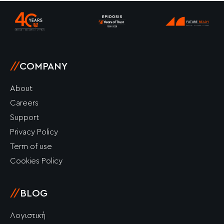
o
r
i
e
k
a
n
-
m
-
f
i
n
//
COMPANY
About
Careers
Support
Privacy Policy
Term of use
Cookies Policy
//
BLOG
Λογιστική