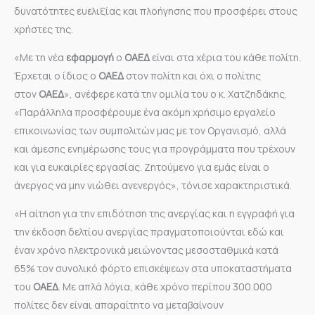
δυνατότητες ευελιξίας και πλοήγησης που προσφέρει στους
χρήστες της.
«Με τη νέα
εφαρμογή
ο
ΟΑΕΔ
είναι στα χέρια του κάθε πολίτη.
Έρχεται ο ίδιος ο
ΟΑΕΔ
στον πολίτη και όχι ο πολίτης
στον
ΟΑΕΔ
», ανέφερε κατά την ομιλία του ο κ. Χατζηδάκης.
«Παράλληλα προσφέρουμε ένα ακόμη χρήσιμο εργαλείο
επικοινωνίας των συμπολιτών μας με τον Οργανισμό, αλλά
και άμεσης ενημέρωσης τους για προγράμματα που τρέχουν
και για ευκαιρίες εργασίας. Ζητούμενο για εμάς είναι ο
άνεργος να μην νιώθει ανενεργός», τόνισε χαρακτηριστικά.
«Η αίτηση για την επιδότηση της ανεργίας και η εγγραφή για
την έκδοση δελτίου ανεργίας πραγματοποιούνται εδώ και
έναν χρόνο ηλεκτρονικά μειώνοντας μεσοσταθμικά κατά
65% τον συνολικό φόρτο επισκέψεων στα υποκαταστήματα
του
ΟΑΕΔ
. Με απλά λόγια, κάθε χρόνο περίπου 300.000
πολίτες δεν είναι απαραίτητο να μεταβαίνουν