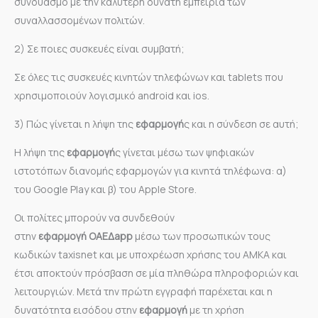
συνδυασμό με την καλύτερη δυνατή εμπειρία των
συναλλασσομένων πολιτών.
2) Σε ποιες συσκευές είναι συμβατή;
Σε όλες τις συσκευές κινητών τηλεφώνων και tablets που
χρησιμοποιούν λογισμικό android και ios.
3) Πώς γίνεται η λήψη της
εφαρμογή
ς και η σύνδεση σε αυτή;
Η λήψη της
εφαρμογή
ς γίνεται μέσω των ψηφιακών
ιστοτόπων διανομής εφαρμογών για κινητά τηλέφωνα: α)
του Google Play και β) του Apple Store.
Οι πολίτες μπορούν να συνδεθούν
στην
εφαρμογή
ΟΑΕΔapp
μέσω των προσωπικών τους
κωδικών taxisnet και με υποχρέωση χρήσης του ΑΜΚΑ και
έτσι αποκτούν πρόσβαση σε μία πληθώρα πληροφοριών και
λειτουργιών. Μετά την πρώτη εγγραφή παρέχεται και η
δυνατότητα εισόδου στην
εφαρμογή
με τη χρήση