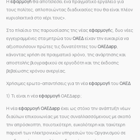
Η
εφαρμογή
θα αποτελέσει ένα πραγματικό εργαλείο για
τους πολίτες, απλοποιώντας διαδικασίες που θα είναι πλέον
κυριολεκτικά στο χέρι τους».
Στο πλαίσιο της παρουσίασης της νέας
εφαρμογή
ς, δυο νέες
εγγεγραμμένες στα μητρώα του
ΟΑΕΔ
είχαν την ευκαιρία να
αξιοποιήσουν πρώτες τις δυνατότητες του
ΟΑΕΔapp
,
κάνοντας χρήση σε πραγματικό χρόνο, της ανάρτησης και
αποστολής βιογραφικού σε εργοδότη και της έκδοσης
βεβαίωσης χρόνου ανεργίας.
Χρήσιμες ερωτο-απαντήσεις για τη νέα
εφαρμογή
του
ΟΑΕΔ
1) Τι είναι η νέα
εφαρμογή
OAEΔapp;
Η νέα
εφαρμογή
OAEΔapp
έχει ως στόχο την ανάπτυξη νέων
διαύλων επικοινωνίας με τους συναλλασσόμενους με σκοπό
την απρόσκοπτη, ποιοτικότερη, ευκολότερη και ταχύτερη
παροχή των ηλεκτρονικών υπηρεσιών του Οργανισμού σε