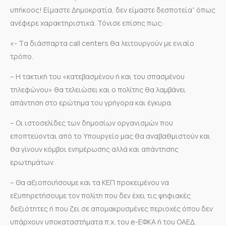
υπήκοος! Είμαστε Δημοκρατία, δεν είμαστε δεσποτεία” όπως
ανέφερε χαρακτηριστικά. Τόνισε επίσης πως:
«- Tα διάσπαρτα call centers θα λειτουργούν με ενιαίο
τρόπο.
– Η τακτική του «κατεβασμένου ή και του σπασμένου
τηλεφώνου» θα τελειώσει και ο πολίτης θα λαμβάνει
απάντηση στο ερώτημα του γρήγορα και έγκυρα.
– Οι ιστοσελίδες των δημοσίων οργανισμών που
εποπτεύονται από το Υπουργείο μας θα αναβαθμιστούν και
θα γίνουν κόμβοι ενημέρωσης αλλά και απάντησης
ερωτημάτων.
– Θα αξιοποιήσουμε και τα ΚΕΠ προκειμένου να
εξυπηρετήσουμε τον πολίτη που δεν έχει τις ψηφιακές
δεξιότητες ή που ζει σε απομακρυσμένες περιοχές όπου δεν
υπάρχουν υποκαταστήματα π.χ. του e-ΕΦΚΑ ή του OAEΔ.