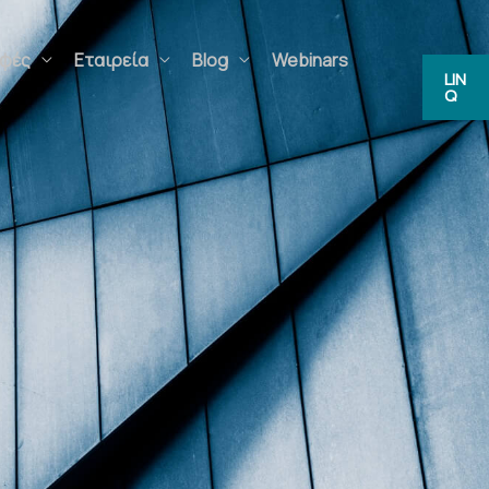
ς
Εταιρεία
Blog
Webinars
FAQs
LIN
Q