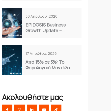
Επιλογή για το 2026
30 Απριλίου, 2026
EPIDOSIS Business
Growth Update –
Απρίλιος 2026
17 Απριλίου, 2026
Από 15% σε 3%: Το
Φορολογικό Μοντέλο
Κύπρου που Αξιοποιούν
οι Έξυπνες
Επιχειρήσεις
Ακολουθήστε μας
F
I
L
Y
T
a
n
i
o
i