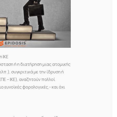
η ΙΚΕ
ύσταση ή η διατήρηση μιας ατομικής
λπ.), συγκριτικά με την ίδρυση ή
ΕΠΕ – ΙΚΕ), αναζητούν πολλοί
ο ευνοϊκές φορολογικές,- και όχι