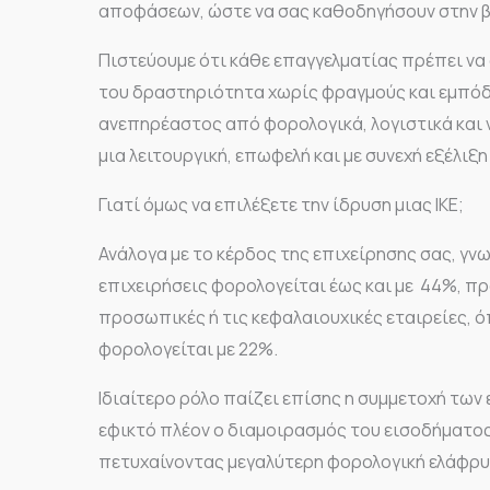
αποφάσεων, ώστε να σας καθοδηγήσουν στην βέ
Πιστεύουμε ότι κάθε επαγγελματίας πρέπει να
του δραστηριότητα χωρίς φραγμούς και εμπόδι
ανεπηρέαστος από φορολογικά, λογιστικά και 
μια λειτουργική, επωφελή και με συνεχή εξέλιξη
Γιατί όμως να επιλέξετε την ίδρυση μιας ΙΚΕ;
Ανάλογα με το κέρδος της επιχείρησης σας, γνω
επιχειρήσεις φορολογείται έως και με 44%, πρ
προσωπικές ή τις κεφαλαιουχικές εταιρείες, 
φορολογείται με 22%.
Ιδιαίτερο ρόλο παίζει επίσης η συμμετοχή των ε
εφικτό πλέον ο διαμοιρασμός του εισοδήματος
πετυχαίνοντας μεγαλύτερη φορολογική ελάφρυ