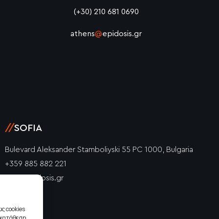
(+30) 210 681 0690
athens
@
epidosis.gr
//
SOFIA
Bulevard Aleksander Stamboliyski 55 PC 1000, Bulgaria
+359 885 882 221
info@epidosis.gr
ς cookies
γκατάθεση