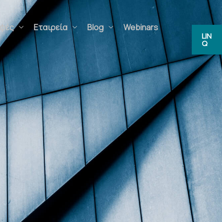
ς
Εταιρεία
Blog
Webinars
FAQs
LIN
Q