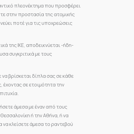
μαντικό πλεονέκτημα που προσφέρει
στε στην προστασία της ατομικής
υνεύει ποτέ για τις υποχρεώσεις
κά της ΙΚΕ, αποδεικνύεται -ήδη-
υσα συγκριτικά με τους
 να βρίσκεται δίπλα σας σε κάθε
, έχοντας σε ετοιμότητα την
πιτυχία.
νήσετε άμεσα με έναν από τους
Θεσσαλονίκη ή την Αθήνα, ή να
α να κλείσετε άμεσα το ραντεβού