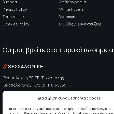
Support
Αρθρογραφία
Privacy Policy
White Papers
Term of use
Webinars
Cookies Policy
Ομιλίες / Συνεντεύξεις
Θα μας βρείτε στα παρακάτω σημεία
//
ΘΕΣΣΑΛΟΝΊΚΗ
Θεσσαλονίκη ΒΕ.ΠΕ. Τεχνόπολης
Θεσσαλονίκης, Πυλαία, Τ.Κ. 55535
+30 2310 477725
Διαχείριση συναίνεσης για cookies
+30 2310 415740
thessaloniki@epidosis.gr
Για να παρέχουμε την καλύτερη εμπειρία, χρησιμοποιούμε τεχνολογίες όπω
για την αποθήκευση ή/και την πρόσβαση σε πληροφορίες συσκευών. Η συ