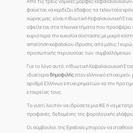
Από τις τρεις νομικές μορφές κεφαλαιουχικών ε
φαίνεται να κερδίζει έδαφος τα τελευταία χρό
χώρας μας, είναι η Ιδιωτική Κεφαλαιουχική Ετα
οφείλεται στα πλεονεκτήματα που προσφέρει συ
κυριότερα την ευκολία σύστασης με μικρό κόστο
απαίτηση κεφαλαίου ίδρυσης από μόλις 1 ευρώ,
προσωπικής περιουσίας των συμβαλλόμενων.
Για το λόγο αυτό, η Ιδιωτική Κεφαλαιουχική Ετα
ιδιαίτερα
δημοφιλής
στον ελληνικό επιχειρείν,
αριθμό Ελλήνων επιχειρηματιών να την προτιμ
εταιρείας τους.
Το γιατί λοιπόν να ιδρύσετε μια ΙΚΕ ή να μετατρ
προφανές, δεδομένης της φορολογικής ελάφρυ
Οι σύμβουλοι της Epidosis μπορούν να σταθούν