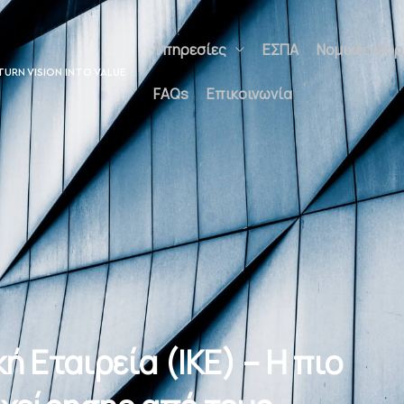
Υπηρεσίες
ΕΣΠΑ
Νομικές Μορφέ
UNLOCK POTENTIAL
Επικοινωνία
ή Εταιρεία (ΙΚΕ) – Η πιο