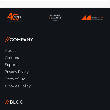
b
a
e
u
o
o
g
d
b
k
o
r
i
e
k
a
n
-
m
-
f
i
n
//
COMPANY
About
Careers
Support
Privacy Policy
Term of use
Cookies Policy
//
BLOG