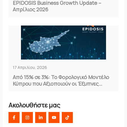
EPIDOSIS Business Growth Update –
Απρίλιος 2026
17 Απριλίου, 2026
Από 15% σε 3%: Το Φορολογικό Μοντέλο
Κύπρου που Αξιοποιούν οι Έξυπνες
Επιχειρήσεις
Ακολουθήστε μας
F
I
L
Y
T
a
n
i
o
i
c
s
n
u
k
e
t
k
t
t