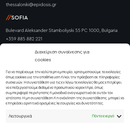
thessaloniki@epidosis.gr
//
SOFIA
Bulevard Aleksander Stamboliyski 55 PC 1000, Bulgaria
+359 885 882 221
info@epidosis.gr
Διαχείριση συναίνεσης για
cookies
//
PETRICH
Για να παρέχουμε την καλύτερη εμπειρία, χρησιμοποιούμε τεχνολογίες
Polkovnik Drangov PC 2850, Bulgaria
όπως cookies για την αποθήκευση ή/και την πρόσβαση σε πληροφορίες
+359 885 882 221
συσκευών. Η συγκατάθεση για τις εν λόγω τεχνολογίες θα μας επιτρέψει
να επεξεργαστούμε δεδομένα προσωπικού χαρακτήρα, όπως
info@epidosis.gr
συμπεριφορά περιήγησης ή μοναδικά αναγνωριστικά σε αυτόν τον
ιστότοπο. Η μη συγκατάθεση ή η ανάκληση της συγκατάθεσης, μπορεί να
επηρεάσει αρνητικά ορισμένες λειτουργίες και δυνατότητες.
//
ΛΕΥΚΩΣΊΑ
Λειτουργικά
Πάντα ενεργό
Στασάνδρου 7 ΤΚ 1060, Κύπρος