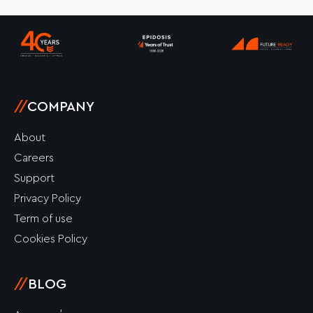
b
a
e
u
o
o
g
d
b
k
o
r
i
e
k
a
n
-
m
-
f
i
n
//
COMPANY
About
Careers
Support
Privacy Policy
Term of use
Cookies Policy
//
BLOG