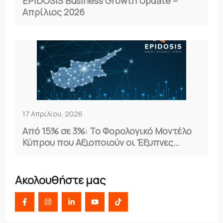
EPIDOSIS Business Growth Update –
Απρίλιος 2026
17 Απριλίου, 2026
Από 15% σε 3%: Το Φορολογικό Μοντέλο
Κύπρου που Αξιοποιούν οι Έξυπνες
Επιχειρήσεις
Ακολουθήστε μας
F
I
L
Y
T
a
n
i
o
i
c
s
n
u
k
e
t
k
t
t