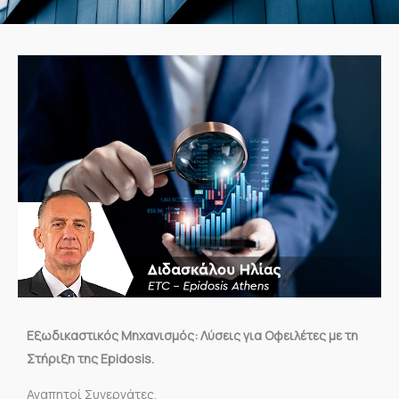
Εξωδικαστικός Μηχανισμός: Λύσεις για Οφειλέτες με τη
Στήριξη της Epidosis.
Αγαπητοί Συνεργάτες,