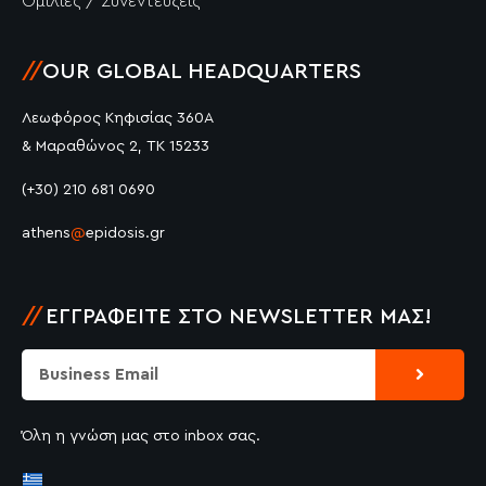
Ομιλίες / Συνεντεύξεις
//
OUR GLOBAL HEADQUARTERS
Λεωφόρος Κηφισίας 360Α
& Μαραθώνος 2, ΤΚ 15233
(+30) 210 681 0690
athens
@
epidosis.gr
//
ΕΓΓΡΑΦΕΊΤΕ ΣΤΟ NEWSLETTER ΜΑΣ!
Submit
Email
Όλη η γνώση μας στο inbox σας.