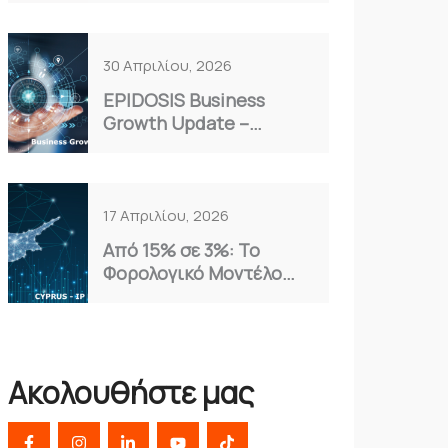
Επιλογή για το 2026
30 Απριλίου, 2026
EPIDOSIS Business
Growth Update –
Απρίλιος 2026
17 Απριλίου, 2026
Από 15% σε 3%: Το
Φορολογικό Μοντέλο
Κύπρου που Αξιοποιούν
οι Έξυπνες
Επιχειρήσεις
Ακολουθήστε μας
F
I
L
Y
T
a
n
i
o
i