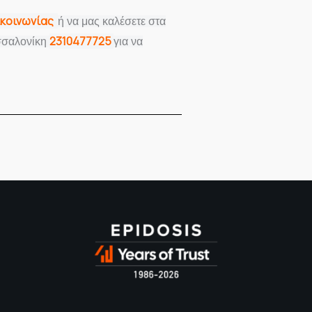
ικοινωνίας
ή να μας καλέσετε στα
2310477725
σσαλονίκη
για να