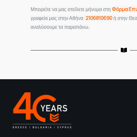
Φόρμα Επ
Mπορείτε να μας στείλετε μήνυμα στη
2106810690
γραφεία μας στην Αθήνα
ή στην Θε
αναλύσουμε τα παραπάνω.