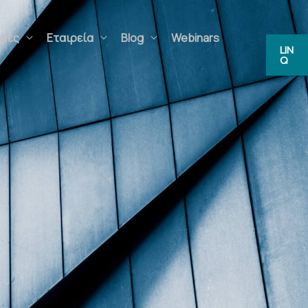
ς
Εταιρεία
Blog
Webinars
FAQs
LIN
Q