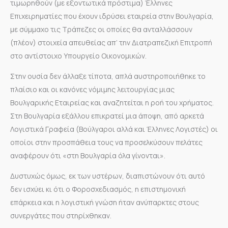
τιμωρηθούν (με εξοντωτικά πρόστιμα) Έλληνες
Επιχειρηματίες που έχουν ιδρύσει εταιρεία στην Βουλγαρία,
με σύμμαχο τις Τράπεζες οι οποίες θα ανταλλάσσουν
(πλέον) στοιχεία απευθείας απ’ την Διατραπεζική Επιτροπή
στο αντίστοιχο Υπουργείο Οικονομικών.
Στην ουσία δεν άλλαξε τίποτα, απλά αυστηροποιήθηκε το
πλαίσιο και οι κανόνες νόμιμης λειτουργίας μιας
Βουλγαρικής Εταιρείας και αναζητείται η ροή του χρήματος.
Στη Βουλγαρία εξάλλου επικρατεί μια άποψη, από αρκετά
Λογιστικά Γραφεία (Βούλγαροι αλλά και Έλληνες Λογιστές) οι
οποίοι στην προσπάθεια τους να προσελκύσουν πελάτες
αναφέρουν ότι «στη Βουλγαρία όλα γίνονται».
Δυστυχώς όμως, εκ των υστέρων, διαπιστώνουν ότι αυτό
δεν ισχύει κι ότι ο Φοροσχεδιασμός, η επιστημονική
επάρκεια και η λογιστική γνώση ήταν ανύπαρκτες στους
συνεργάτες που στηρίχθηκαν.