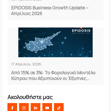
EPIDOSIS Business Growth Update –
Απρίλιος 2026
17 Απριλίου, 2026
Από 15% σε 3%: Το Φορολογικό Μοντέλο
Κύπρου που Αξιοποιούν οι Έξυπνες
Επιχειρήσεις
Ακολουθήστε μας
F
I
L
Y
T
a
n
i
o
i