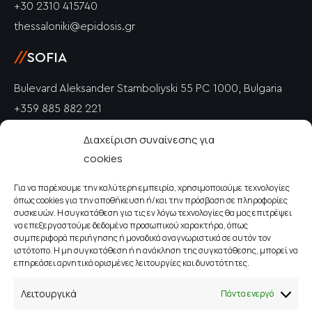
+30 2310 415740
thessaloniki@epidosis.gr
//
SOFIA
Bulevard Aleksander Stamboliyski 55 PC 1000, Bulgaria
+359 885 882 221
info@epidosis.gr
Διαχείριση συναίνεσης για
cookies
//
PETRICH
Για να παρέχουμε την καλύτερη εμπειρία, χρησιμοποιούμε τεχνολογίες
Polkovnik Drangov PC 2850, Bulgaria
όπως cookies για την αποθήκευση ή/και την πρόσβαση σε πληροφορίες
+359 885 882 221
συσκευών. Η συγκατάθεση για τις εν λόγω τεχνολογίες θα μας επιτρέψει
να επεξεργαστούμε δεδομένα προσωπικού χαρακτήρα, όπως
info@epidosis.gr
συμπεριφορά περιήγησης ή μοναδικά αναγνωριστικά σε αυτόν τον
ιστότοπο. Η μη συγκατάθεση ή η ανάκληση της συγκατάθεσης, μπορεί να
επηρεάσει αρνητικά ορισμένες λειτουργίες και δυνατότητες.
//
ΛΕΥΚΩΣΊΑ
Λειτουργικά
Πάντα ενεργό