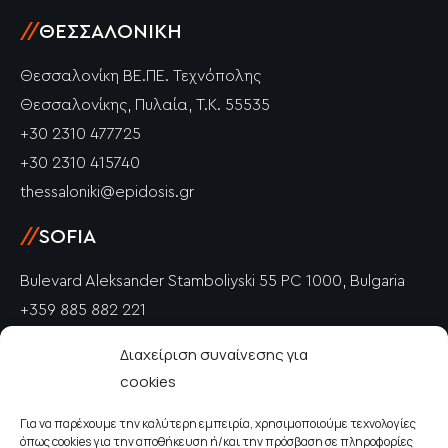
//
ΘΕΣΣΑΛΟΝΊΚΗ
Θεσσαλονίκη ΒΕ.ΠΕ. Τεχνόπολης
Θεσσαλονίκης, Πυλαία, Τ.Κ. 55535
+30 2310 477725
+30 2310 415740
thessaloniki@epidosis.gr
//
SOFIA
Bulevard Aleksander Stamboliyski 55 PC 1000, Bulgaria
+359 885 882 221
info@epidosis.gr
Διαχείριση συναίνεσης για
cookies
//
PETRICH
Για να παρέχουμε την καλύτερη εμπειρία, χρησιμοποιούμε τεχνολογίες
Polkovnik Drangov PC 2850, Bulgaria
όπως cookies για την αποθήκευση ή/και την πρόσβαση σε πληροφορίες