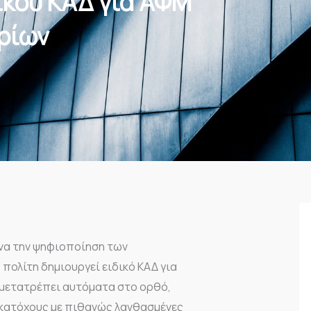
ικού ΚΑΔ για ΑΦΜ
ιρίων
να την ψηφιοποίηση των
 πολίτη δημιουργεί ειδικό ΚΑΔ για
, μετατρέπει αυτόματα στο ορθό,
 κατόχους με πιθανώς λανθασμένες