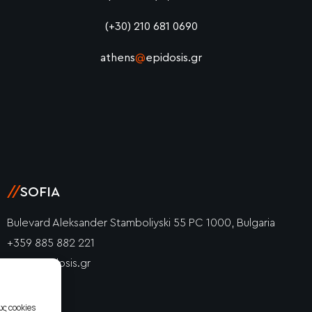
(+30) 210 681 0690
athens
@
epidosis.gr
//
SOFIA
Bulevard Aleksander Stamboliyski 55 PC 1000, Bulgaria
+359 885 882 221
info@epidosis.gr
ς cookies