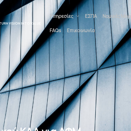
Υπηρεσίες
ΕΣΠΑ
Νομικές Μορφέ
UNLOCK POTENTIAL
Επικοινωνία
TURN VISION INTO V
ALUE