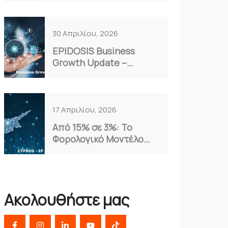
Επιλογή για το 2026
30 Απριλίου, 2026
EPIDOSIS Business
Growth Update –
Απρίλιος 2026
17 Απριλίου, 2026
Από 15% σε 3%: Το
Φορολογικό Μοντέλο
Κύπρου που Αξιοποιούν
οι Έξυπνες
Επιχειρήσεις
Ακολουθήστε μας
F
I
L
Y
T
a
n
i
o
i