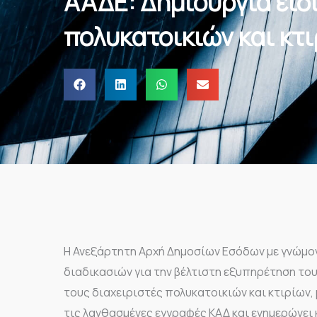
ΑΑΔΕ: Δημιουργία ειδ
πολυκατοικιών και κτ
H Ανεξάρτητη Αρχή Δημοσίων Εσόδων με γνώμο
διαδικασιών για την βέλτιστη εξυπηρέτηση του
τους διαχειριστές πολυκατοικιών και κτιρίων
τις λανθασμένες εγγραφές ΚΑΔ και ενημερώνει