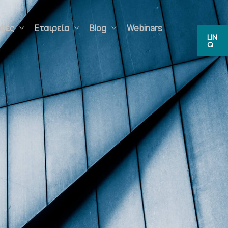
ς
Εταιρεία
Blog
Webinars
FAQs
LIN
Q