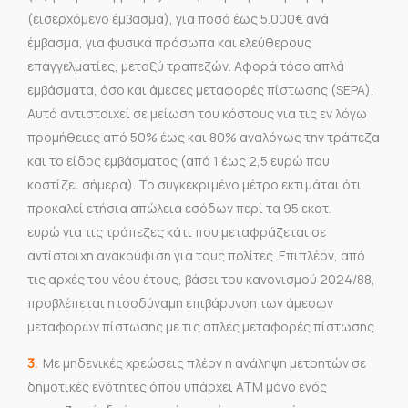
(εισερχόμενο έμβασμα), για ποσά έως 5.000€ ανά
έμβασμα, για φυσικά πρόσωπα και ελεύθερους
επαγγελματίες, μεταξύ τραπεζών. Αφορά τόσο απλά
εμβάσματα, όσο και άμεσες μεταφορές πίστωσης (SEPA).
Αυτό αντιστοιχεί σε μείωση του κόστους για τις εν λόγω
προμήθειες από 50% έως και 80% αναλόγως την τράπεζα
και το είδος εμβάσματος (από 1 έως 2,5 ευρώ που
κοστίζει σήμερα). Το συγκεκριμένο μέτρο εκτιμάται ότι
προκαλεί ετήσια απώλεια εσόδων περί τα 95 εκατ.
ευρώ για τις τράπεζες κάτι που μεταφράζεται σε
αντίστοιχη ανακούφιση για τους πολίτες. Επιπλέον, από
τις αρχές του νέου έτους, βάσει του κανονισμού 2024/88,
προβλέπεται η ισοδύναμη επιβάρυνση των άμεσων
μεταφορών πίστωσης με τις απλές μεταφορές πίστωσης.
3.
Με μηδενικές χρεώσεις πλέον η ανάληψη μετρητών σε
δημοτικές ενότητες όπου υπάρχει ΑΤΜ μόνο ενός