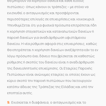
θα μπορούν να χορηγούν δάνεια και κάθε είδους
πιστώσεις- όπως κάνουν οι τράπεζες – με στόχο να
ενισχυθεί ο ανταγωνισμός και προσφέρονται
περισσότερες επιλογές σε επιχειρήσεις και νοικοκυριά.
Υπενθυμίζεται ότι για φυσικά πρόσωπα επιτρέπεται ήδη
η χορήγηση στεγαστικών και καταναλωτικών δανείων ή
παροχή δανείων για αναδιάρθρωση υφιστάμενου
δανείου. Η νέα ρύθμιση αφορά στις επιχειρήσεις, καθώς
θα επιτρέπεται η χορήγηση δανείων ανεξάρτητα εάν το εν
λόγω πρόσωπο έχει δάνειο που βρίσκεται σε καθεστώς
ρύθμισης ή σκοπός του δανείου είναι η αναδιάρθρωση
της δανειοληπτικής επιχείρησης. Οι Εταιρίες Παροχής
Πιστώσεων είναι ανώνυμες εταιρίες οι οποίες έχουν ως
κύριο σκοπό την παροχή πιστώσεων που λειτουργούν
κατόπιν άδειας της Τράπεζας της Ελλάδας και υπό την
εποπτεία αυτής.
9.
Ενισχύεται η διαφάνεια, ο ανταγωνισμός και το