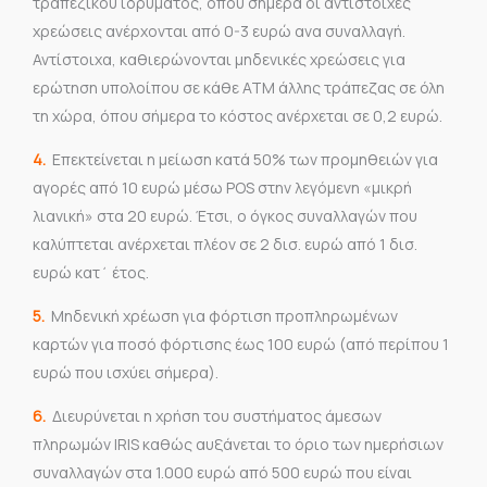
τραπεζικού ιδρύματος, όπου σήμερα οι αντίστοιχες
χρεώσεις ανέρχονται από 0-3 ευρώ ανα συναλλαγή.
Αντίστοιχα, καθιερώνονται μηδενικές χρεώσεις για
ερώτηση υπολοίπου σε κάθε ΑΤΜ άλλης τράπεζας σε όλη
τη χώρα, όπου σήμερα το κόστος ανέρχεται σε 0,2 ευρώ.
4.
Επεκτείνεται η μείωση κατά 50% των προμηθειών για
αγορές από 10 ευρώ μέσω POS στην λεγόμενη «μικρή
λιανική» στα 20 ευρώ. Έτσι, ο όγκος συναλλαγών που
καλύπτεται ανέρχεται πλέον σε 2 δισ. ευρώ από 1 δισ.
ευρώ κατ΄ έτος.
5.
Μηδενική χρέωση για φόρτιση προπληρωμένων
καρτών για ποσό φόρτισης έως 100 ευρώ (από περίπου 1
ευρώ που ισχύει σήμερα).
6.
Διευρύνεται η χρήση του συστήματος άμεσων
πληρωμών IRIS καθώς αυξάνεται το όριο των ημερήσιων
συναλλαγών στα 1.000 ευρώ από 500 ευρώ που είναι