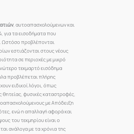
ματιών
, αυτοαπασχολούμενων και
4, για τα εισοδήματα που
ο. Ωστόσο προβλέπονται
ποίων εστιάζονται στους νέους
ριότητα σε περιοχές με μικρό
ανώτερο τεκμαρτό εισόδημα
ληλα προβλέπεται πλήρης
χουν ειδικοί λόγοι, όπως
ς θητείας, φυσικές καταστροφές,
αυτοαπασχολούμενους με Απόδειξη
τες, ενώ η απαλλαγή αφορά και
ψους του τεκμηρίου είναι ο
ται ανάλογα με τα χρόνια της