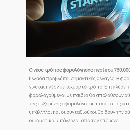
Ο νέος τρόπος φορολόγησης περίπου 730.00
Ελλάδα προβλέπει σημαντικές αλλαγές. Η φο
γίνεται πλέον με τεκμαρτό τρόπο. Επιπλέον, 
φορολογούμενοι με παιδιά θα απολαύσουν αύ
της αυξημένης αφορολόγητης ποσότητας κατά 
υπάλληλοι και οι συνταξιούχοι θα δουν την α
οι ιδιωτικοί υπάλληλοι από τον επόμενο.