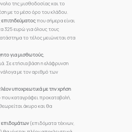
νολο της μισθοδοσίας και το
έση με το μέσο όρο του κλάδου.
ς επιτηδεύματος
που σήμερα είναι
α 325 ευρώ για όλους τους
κατάστημα το τέλος μειώνεται στα
γητο για μισθωτούς
,
ιά. Σε ετήσια βάση η ελάφρυνση
ανάλογα με τον αριθμό των
πλέον υποχρεωτικά με την χρήση
ο που καταγράφει προκαταβολή,
 θεωρείται άκυρο και θα
ν επιδομάτων
(επιδόματα τέκνων,
) θα γίνεται πλέον αποκλειστικά