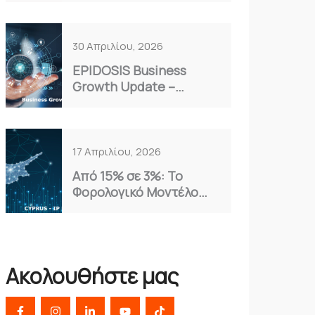
Επιλογή για το 2026
30 Απριλίου, 2026
EPIDOSIS Business
Growth Update –
Απρίλιος 2026
17 Απριλίου, 2026
Από 15% σε 3%: Το
Φορολογικό Μοντέλο
Κύπρου που Αξιοποιούν
οι Έξυπνες
Επιχειρήσεις
Ακολουθήστε μας
F
I
L
Y
T
a
n
i
o
i