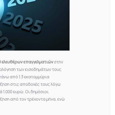
0 ελευθέρων επαγγελματιών
στην
ρολόγηση των εισοδημάτων τους
πάνω από 1.3 εκατομμύρια
ξηση στις αποδοχές τους λόγω
1.000 ευρώ. Οι δημόσιοι
ύξηση από τον τρέχοντα μήνα, ενώ