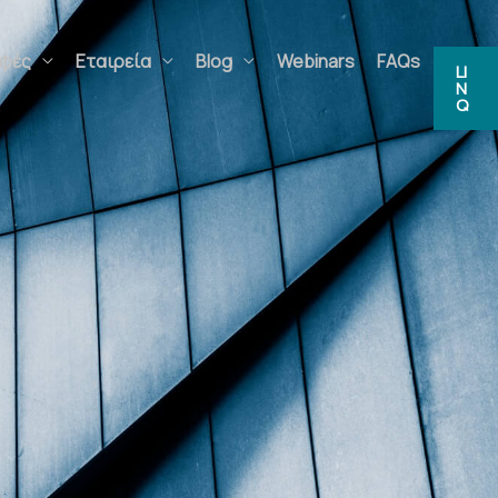
ς
Εταιρεία
Blog
Webinars
FAQs
LIN
Q