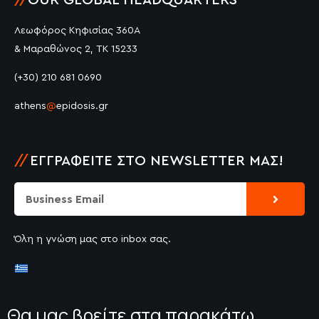
//
OUR GLOBAL HEADQUARTERS
Λεωφόρος Κηφισίας 360Α
& Μαραθώνος 2, ΤΚ 15233
(+30) 210 681 0690
athens
@
epidosis.gr
//
ΕΓΓΡΑΦΕΊΤΕ ΣΤΟ NEWSLETTER ΜΑΣ!
Submit
Email
Όλη η γνώση μας στο inbox σας.
Θα μας βρείτε στα παρακάτω