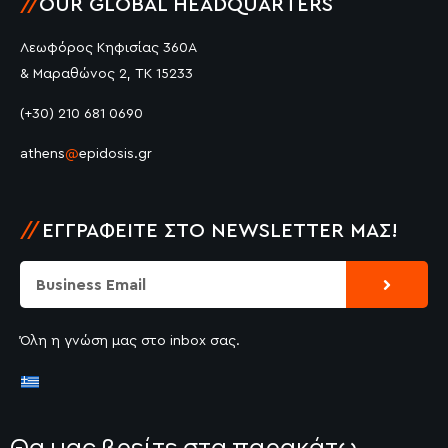
//
OUR GLOBAL HEADQUARTERS
Λεωφόρος Κηφισίας 360Α
& Μαραθώνος 2, ΤΚ 15233
(+30) 210 681 0690
athens
@
epidosis.gr
//
ΕΓΓΡΑΦΕΊΤΕ ΣΤΟ NEWSLETTER ΜΑΣ!
Submit
Email
Όλη η γνώση μας στο inbox σας.
Θα μας βρείτε στα παρακάτω